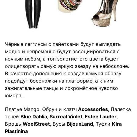
Чёрные леггинсы с пайетками будут выглядеть
модно и непременно будут ассоциироваться с
ночным небом, а топ золотистого цвета будет
олицетворять самую яркую звезду на небосклоне.
В качестве дополнения к создавшемуся образу
подойдут босоножки на платформе, а к ним
зажигательные танцы и искромётное чувство
юмора.
Платье Mango, Обруч и клатч
Accessories
, Палетка
теней
Blue Dahlia, Surreal Violet, Estee Lauder
,
Брошь
WoolStreet
, Бусы
Bijoux
Land
, Туфли
Kira
Plastinina