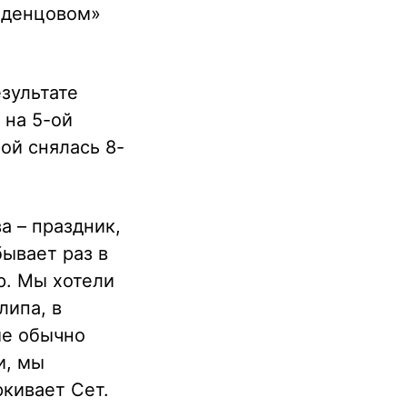
еденцовом»
зультате
 на 5-ой
ой снялась 8-
а – праздник,
бывает раз в
p. Мы хотели
липа, в
ые обычно
и, мы
ркивает Сет.