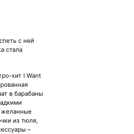
спеть с ней
ка стала
ро-хит I Want
ированная
чат в барабаны
ладкими
е желанные
чки из тюля,
ессуары –