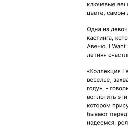
ключевые вещ
цвете, самом 
Одна из девоч
кастинга, кот
Авеню. I Want
летняя счастл
«Коллекция I 
веселье, захв
году», - гово
воплотить эти
котором прису
бывают перед
надеемся, рол