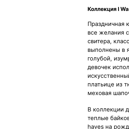
Коллекция I Wa
Праздничная 
все желания 
свитера, кла
выполнены в 
голубой, изум
девочек испо
искусственный
платьице из т
меховая шапо
В коллекции д
теплые байков
haves на рожд