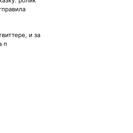
казку: ролик
тправила
виттере, и за
а п