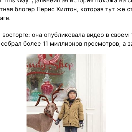
n This Way. Дальнейшая история похожа на с
тная блогер Перис Хилтон, которая тут же о
аге.
 восторге: она опубликовала видео в своем т
собрал более 11 миллионов просмотров, а з