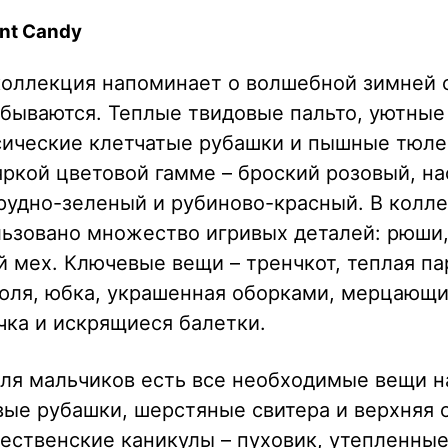
nt Candy
коллекция напоминает о волшебной зимней с
сбываются. Теплые твидовые пальто, уютны
ссические клетчатые рубашки и пышные тюле
яркой цветовой гамме – броский розовый, 
рудно-зеленый и рубиново-красный. В колл
льзовано множество игривых деталей: рюши,
 мех. Ключевые вещи – тренчкот, теплая п
юля, юбка, украшенная оборками, мерцающи
чка и искрящиеся балетки.
ля мальчиков есть все необходимые вещи н
ые рубашки, шерстяные свитера и верхняя 
ественские каникулы – пуховик, утепленные