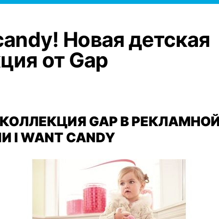
 candy! Новая детская
ция от Gap
 КОЛЛЕКЦИЯ GAP В РЕКЛАМНО
И I WANT CANDY