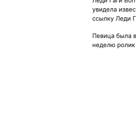
Леди Гаги Bor
увидела извес
ссылку Леди Г
Певица была в
неделю ролик 