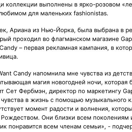
и коллекции выполнены в ярко-розовом «л
любимом для маленьких fashionistas.
ек, Ариана из Нью-Йорка, была выбрана в ре
орый проходил во флагманском магазине Gap
 Candy – первая рекламная кампания, в котор
ивица.
Want Candy напомнила мне чувства из детств
атывающая магия новогодней ночи, которая 
рит Сет Фербмэн, директор по маркетингу Ga
 чувства в жизнь с помощью музыкального к
тствует момент радости и волнения, котор
 Рождеством. Они близки всем поколениям 
ик понравится всем членам семьи», - подче