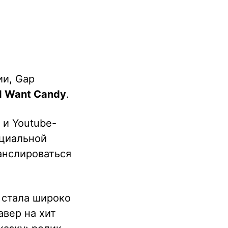
ии, Gap
I Want Candy
.
 и Youtube-
ициальной
ранслироваться
 стала широко
авер на хит