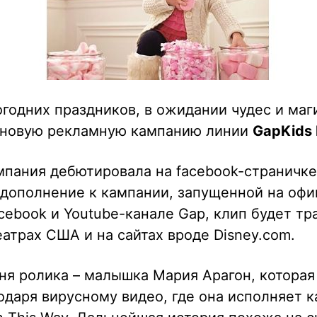
годних праздников, в ожидании чудес и маг
 новую рекламную кампанию линии
GapKids 
пания дебютировала на facebook-страничке
 дополнение к кампании, запущенной на оф
cebook и Youtube-канале Gap, клип будет т
еатрах США и на сайтах вроде Disney.com.
ня ролика – малышка Мария Арагон, которая
одаря вирусному видео, где она исполняет к