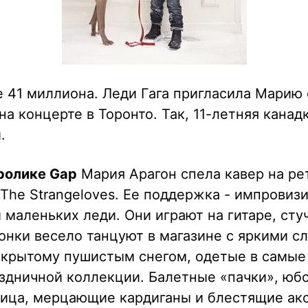
е 41 миллиона. Леди Гага пригласила Марию 
на концерте в Торонто. Так, 11-летняя канад
.
ролике Gap
Мария Арагон спела кавер на рет
The Strangeloves. Ее поддержка - импровиз
и маленьких леди. Они играют на гитаре, сту
онки весело танцуют в магазине с яркими с
окрытому пушистым снегом, одетые в самы
здничной коллекции. Балетные «пачки», юбо
ица, мерцающие кардиганы и блестящие акс