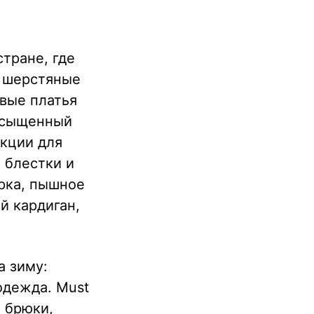
тране, где
е шерстяные
вые платья
насыщенный
екции для
 блестки и
арка, пышное
й кардиган,
а зиму:
одежда. Must
 брюки,