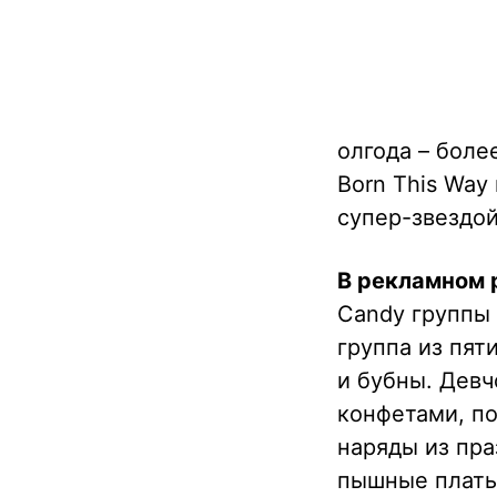
олгода – боле
Born This Way 
супер-звездой
В рекламном 
Candy группы 
группа из пят
и бубны. Девч
конфетами, п
наряды из пра
пышные плать