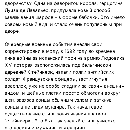
дворянству. Одна из фавориток короля, герцогиня
Луиза де Лавальер, придумала новый способ
завязывания шарфов - в форме бабочки. Это имело
совсем новый вид, и стало очень популярным при
дворе.
Очередные военные события внесли свои
корректировки в моду, в 1692 году во времена
пика войны за испанский трон на армию Людовика
XIV, которая расположилась под бельгийской
деревней Стейнкерк, напали полки английских
солдат. Французские офицеры, застигнутые
врасплох, уже не особо следили за своим внешним
видом, и шейные платки просто обмотали вокруг
шеи, завязав концы обычным узлом и заткнув
концы в петлицу мундира. Так начал свое
существование стиль завязывания платков
"стейнкерк". Это был так званый стиль унисекс,
его носили и мужчины и женщины.