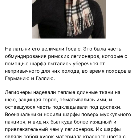
На латыни его величали focale. Это была часть
обмундирования римских легионеров, которые с
помощью шарфа пытались уберечься от
непривычного для них холода, во время походов в
Германию и Галлию.
Легионеры надевали теплые длинные ткани на
шею, защищая горло, обматывались ими, и
оставшуюся часть подкладывали под доспехи.
Военачальники носили шарфы поверх мускульного
панциря, и вид их был куда более изящный и
привлекательный чем у легионеров. Их шарфы
являли собой кусок материала красного цвета с