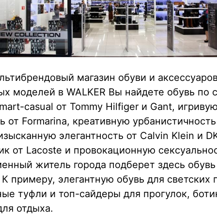
ьтибрендовый магазин обуви и аксессуаров
ых моделей в WALKER Вы найдете обувь по с
art-casual от Tommy Hilfiger и Gant, игриву
 от Formarina, креативную урбанистичность 
 изысканную элегантность от Calvin Klein и D
к от Lacoste и провокационную сексуальнос
енный житель города подберет здесь обувь
 К примеру, элегантную обувь для светских 
е туфли и топ-сайдеры для прогулок, боти
для отдыха.