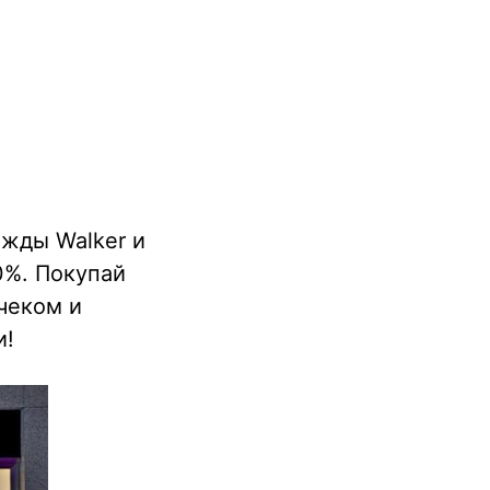
ежды Walker и
0%. Покупай
чеком и
и!