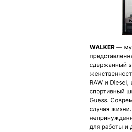
WALKER
— мул
представленн
сдержанный sm
женственность
RAW и Diesel,
спортивный ши
Guess. Соврем
случая жизни.
непринужденны
для работы и 