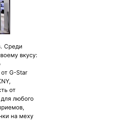
. Среди
воему вкусу:
ю
от G-Star
KNY,
ть от
 для любого
приемов,
нки на меху