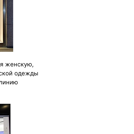
бя женскую,
жской одежды
 линию