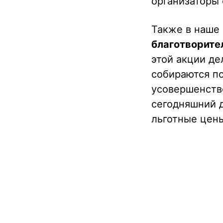
организаторы 
Также в наше
благотворител
этой акции де
собираются по
усовершенств
сегодняшний д
льготные цены