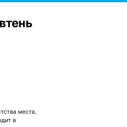
втень
тства места,
одит в