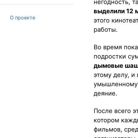
негодность, т
выделили 12 
О проекте
этого кинотеа
работы.
Во время пока
подростки су
дымовые ша
этому делу, и
умышленному п
деяние.
После всего э
котором кажд
фильмов, сред