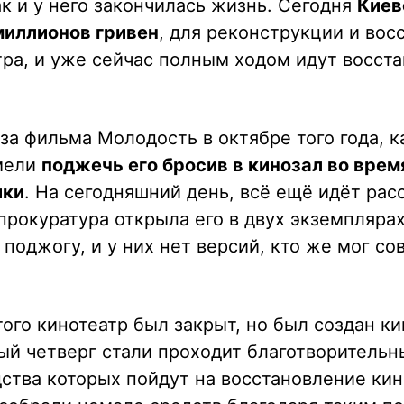
ак и у него закончилась жизнь. Сегодня
Киев
миллионов гривен
, для реконструкции и вос
тра, и уже сейчас полным ходом идут восст
за фильма Молодость в октябре того года, к
мели
поджечь его бросив в кинозал во врем
шки
. На сегодняшний день, всё ещё идёт рас
 прокуратура открыла его в двух экземпляра
оджогу, и у них нет версий, кто же мог со
того кинотеатр был закрыт, но был создан ки
ый четверг стали проходит благотворительн
ства которых пойдут на восстановление кин