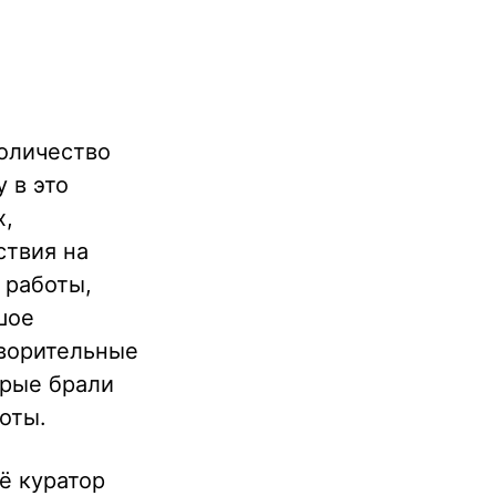
оличество
 в это
х,
ствия на
 работы,
шое
творительные
орые брали
оты.
ё куратор