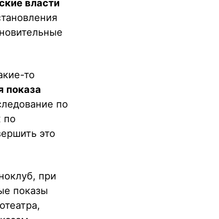
ские власти
становления
ановительные
акие-то
я показа
следование по
х по
вершить это
ноклуб, при
ые показы
отеатра,