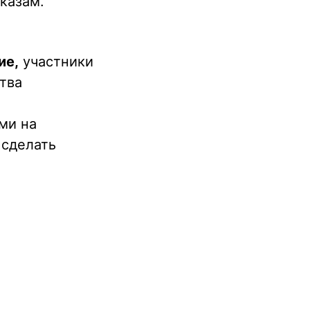
казам.
ие,
участники
тва
ми на
 сделать