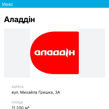
Меню
Аладдін
АДРЕСА
вул. Михайла Гришка, 3А
ПЛОЩА
11 200 м²