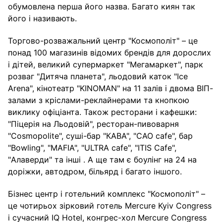
обумовлена перша його назва. Багато киян так
його і називають.
Торгово-розважальний центр "Космополіт" – це
понад 100 магазинів відомих брендів для дорослих
і дітей, великий супермаркет "Мегамаркет", парк
розваг "Дитяча планета", льодовий каток "Ice
Arena", кінотеатр "KINOMAN" на 11 залів і двома ВІП-
залами з кріслами-реклайнерами та кнопкою
виклику офіціанта. Також ресторани і кафешки:
"Піцерія на Льодовій", ресторан-пивоварня
"Cosmopolite", суші-бар "КАВА", "CAO cafe", бар
"Bowling", "MAFIA", "ULTRA cafe", "ITIS Cafe",
"Алаверди" та інші . А ще там є боулінг на 24 на
доріжки, автодром, більярд і багато іншого.
Бізнес центр і готельний комплекс "Космополіт" –
це чотирьох зірковий готель Mercure Kyiv Congress
і сучасний IQ Hotel, конгрес-хол Mercure Congress