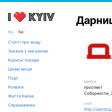
Дарни
Рус
Укр
Статті про моду
Знижки у магазинах
Корисні поради
Цікаві місця
Події
АДРЕСА
Розваги
проспект
Соборности, 2
Життя Києва
САЙТ
Спрашивалка
http://darnitc