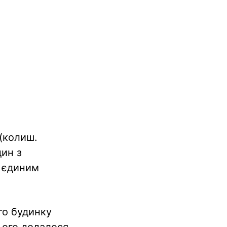
(колиш.
дин з
в єдиним
го будинку