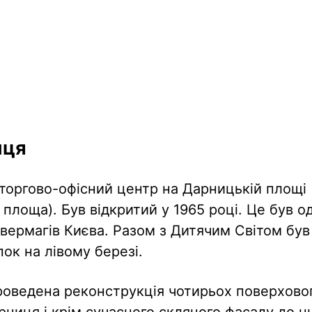
иця
торгово-офісний центр на Дарницькій площі 
площа). Був відкритий у 1965 році. Це був о
івермагів Києва. Разом з Дитячим Світом бу
ок на лівому березі.
роведена реконструкція чотирьох поверхово