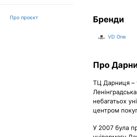
Бренди
Про проєкт
VD One
Про Дарн
ТЦ Дарниця – 
Ленінградська 
небагатьох ун
центром покуп
У 2007 була п