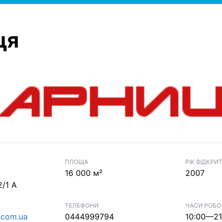
ця
ПЛОЩА
РІК ВІДКРИ
16 000 м²
2007
/1 А
ТЕЛЕФОНИ
ЧАСИ РОБО
a.com.ua
0444999794
10:00—21