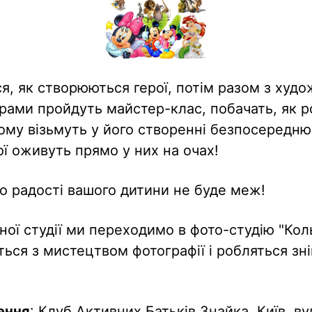
ся, як створюються герої, потім разом з худ
рами пройдуть майстер-клас, побачать, як р
ому візьмуть у його створенні безпосередню 
ої оживуть прямо у них на очах!
 радості вашого дитини не буде меж!
ної студії ми переходимо в фото-студію "Кол
ться з мистецтвом фотографії і робляться зн
ення
: Клуб Активних Батьків Знайка, Київ, в