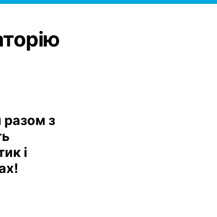
аторію
м разом з
ть
ик і
ах!