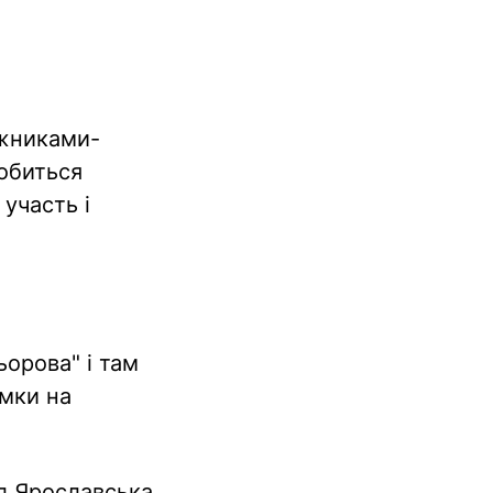
ожниками-
обиться
участь і
ьорова" і там
імки на
ул Ярославська