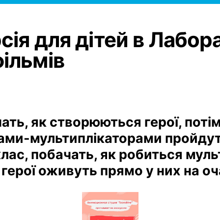
сія для дітей в Лабор
ільмів
ать, як створюються герої, поті
ами-мультиплікаторами пройду
ас, побачать, як робиться мульт
герої оживуть прямо у них на оч