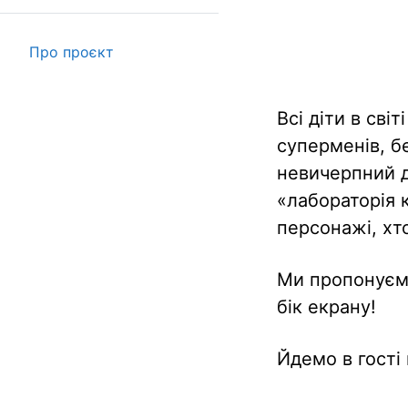
Про проєкт
Всі діти в сві
суперменів, бе
невичерпний д
«лабораторія к
персонажі, хто
Ми пропонуємо
бік екрану!
Йдемо в гості 