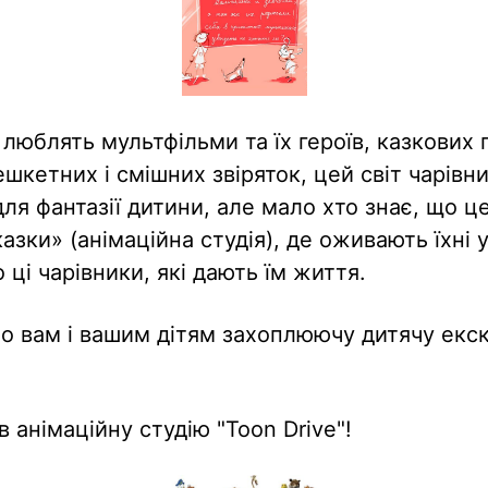
ті люблять мультфільми та їх героїв, казкових
шкетних і смішних звіряток, цей світ чарівни
ля фантазії дитини, але мало хто знає, що це
азки» (анімаційна студія), де оживають їхні 
 ці чарівники, які дають їм життя.
 вам і вашим дітям захоплюючу дитячу екск
в анімаційну студію "Toon Drive"!