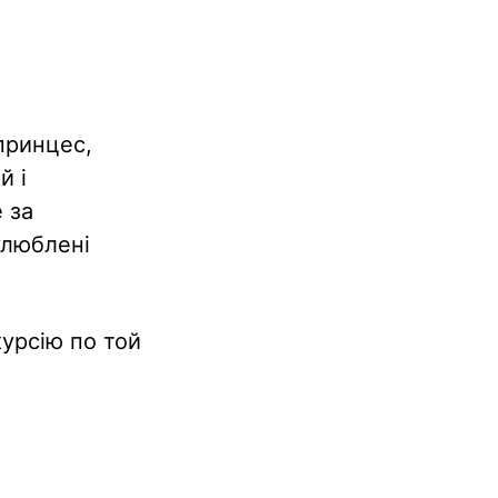
 принцес,
й і
 за
улюблені
урсію по той