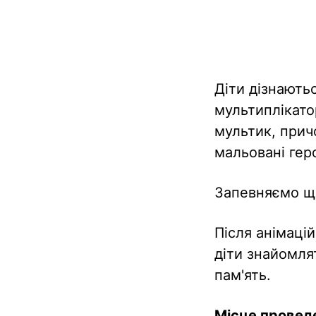
Діти дізнають
мультиплікато
мультик, прич
мальовані гер
Запевняємо що
Після анімацій
діти знайомля
пам'ять.
Місце провед