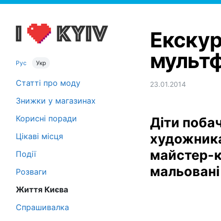
Екскур
мультф
Рус
Укр
Статті про моду
23.01.2014
Знижки у магазинах
Корисні поради
Діти побач
художник
Цікаві місця
майстер-кл
Події
мальовані 
Розваги
Життя Києва
Спрашивалка