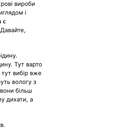
рові вироби
иглядом і
 є
 Давайте,
ідину.
ину. Тут варто
 тут вибір вже
руть вологу з
 вони більш
лу дихати, а
в.