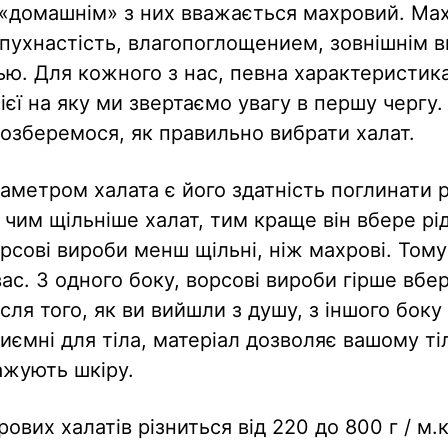
«домашнім» з них вважається махровий. Мах
 пухнастість, влагопоглощением, зовнішнім в
ю. Для кожного з нас, певна характеристика
ієї на яку ми звертаємо увагу в першу чергу.
 розберемося, як правильно вибрати халат.
метром халата є його здатність поглинати р
 чим щільніше халат, тим краще він вбере рід
орсові вироби менш щільні, ніж махрові. Тому
ас. З одного боку, ворсові вироби гірше вбе
ісля того, як ви вийшли з душу, з іншого боку
иємні для тіла, матеріал дозволяє вашому ті
ажують шкіру.
ових халатів різниться від 220 до 800 г / м.к