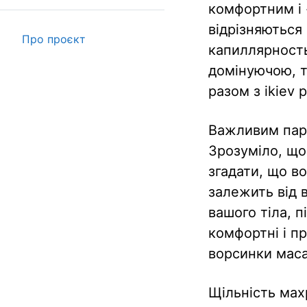
комфортним і 
відрізняються
Про проєкт
капиллярность
домінуючою, т
разом з ikiev
Важливим пара
Зрозуміло, що
згадати, що в
залежить від в
вашого тіла, п
комфортні і пр
ворсинки мас
Щільність махр