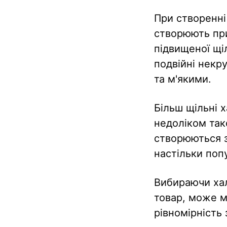
При створенні
створюють при
підвищеної щі
подвійні некр
та м'якими.
Більш щільні 
недоліком тако
створюються з
настільки попу
Вибираючи хал
товар, може м
рівномірність