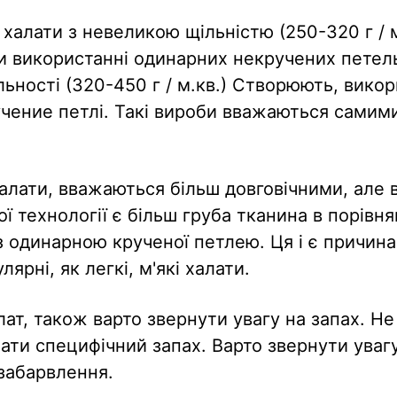
 халати з невеликою щільністю (250-320 г / м
 використанні одинарних некручених петель
льності (320-450 г / м.кв.) Створюють, вико
учение петлі. Такі вироби вважаються самим
халати, вважаються більш довговічними, але 
ї технології є більш груба тканина в порівнян
 одинарною крученої петлею. Ця і є причина
лярні, як легкі, м'які халати.
ат, також варто звернути увагу на запах. Не
ати специфічний запах. Варто звернути увагу
 забарвлення.