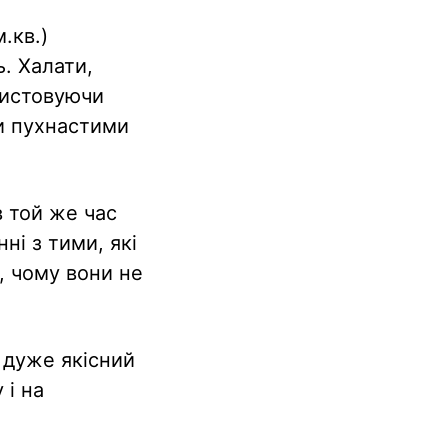
.кв.)
. Халати,
ристовуючи
и пухнастими
в той же час
ні з тими, які
, чому вони не
 дуже якісний
 і на