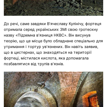
До речі, саме завдяки В'ячеславу Кулінічу, фортеця
отримала серед українських ЗМІ свою гротескну
назву «Підземна в'язниця НКВС». Він висунув
теорію, що це місце було обладнане спеціально для
утримання і тортур ув'язнених. Він навіть заявив,
що в цистернах, що знаходяться на території
фортеці, містилася кислота, яка допомагала
позбавлятися від трупів в'язнів.