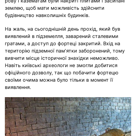
рову і казематам були накриті плитами і засипані
землею, щоб мати можливість здійснити
будівництво навколишніх будинків.
На жаль, на сьогоднішній день прохід, який був
виявлений в підземелля, заварений сталевими
гратами, а доступ до фортеці закритий. Вхід на
територію підземної пам'ятки заборонений, тому
вивчити місце історичної знахідки неможливо.
Навіть київські археологи не змогли добитися
офіційного дозволу, так що побачити фортецю
своїми очима можна було тільки в момент її
виявлення.