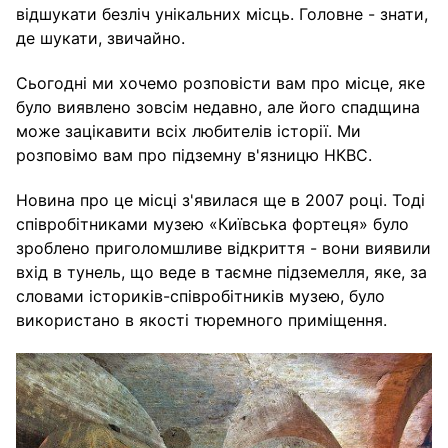
відшукати безліч унікальних місць. Головне - знати,
де шукати, звичайно.
Сьогодні ми хочемо розповісти вам про місце, яке
було виявлено зовсім недавно, але його спадщина
може зацікавити всіх любителів історії. Ми
розповімо вам про підземну в'язницю НКВС.
Новина про це місці з'явилася ще в 2007 році. Тоді
співробітниками музею «Київська фортеця» було
зроблено приголомшливе відкриття - вони виявили
вхід в тунель, що веде в таємне підземелля, яке, за
словами істориків-співробітників музею, було
використано в якості тюремного приміщення.