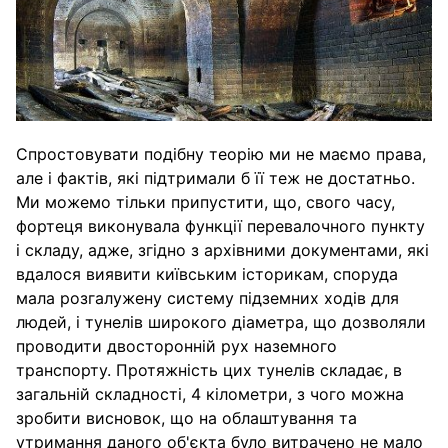
Спростовувати подібну теорію ми не маємо права,
але і фактів, які підтримали б її теж не достатньо.
Ми можемо тільки припустити, що, свого часу,
фортеця виконувала функції перевалочного пункту
і складу, адже, згідно з архівними документами, які
вдалося виявити київським історикам, споруда
мала розгалужену систему підземних ходів для
людей, і тунелів широкого діаметра, що дозволяли
проводити двосторонній рух наземного
транспорту. Протяжність цих тунелів складає, в
загальній складності, 4 кілометри, з чого можна
зробити висновок, що на облаштування та
утримання даного об'єкта було витрачено не мало