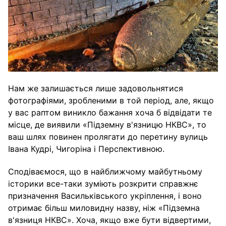
Нам же залишається лише задовольнятися
фотографіями, зробленими в той період, але, якщо
у вас раптом виникло бажання хоча б відвідати те
місце, де виявили «Підземну в'язницю НКВС», то
ваш шлях повинен пролягати до перетину вулиць
Івана Кудрі, Чигоріна і Перспективною.
Сподіваємося, що в найближчому майбутньому
історики все-таки зуміють розкрити справжнє
призначення Васильківського укріплення, і воно
отримає більш миловидну назву, ніж «Підземна
в'язниця НКВС». Хоча, якщо вже бути відвертими,