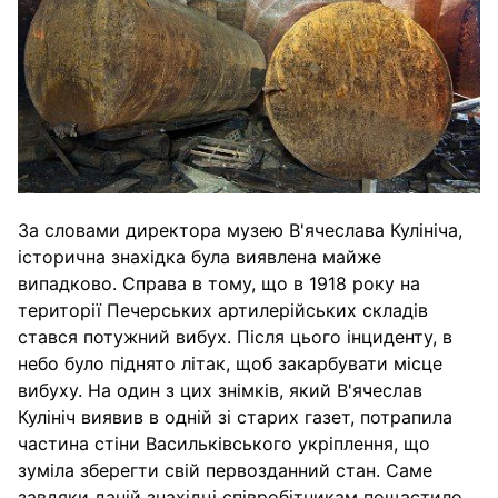
За словами директора музею В'ячеслава Кулініча,
історична знахідка була виявлена ​​майже
випадково. Справа в тому, що в 1918 року на
території Печерських артилерійських складів
стався потужний вибух. Після цього інциденту, в
небо було піднято літак, щоб закарбувати місце
вибуху. На один з цих знімків, який В'ячеслав
Кулініч виявив в одній зі старих газет, потрапила
частина стіни Васильківського укріплення, що
зуміла зберегти свій первозданний стан. Саме
завдяки даній знахідці співробітникам пощастило