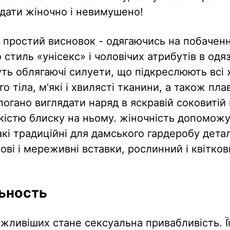
дати жіночно і невимушено!
простий висновок - одягаючись на побаченн
стиль «унісекс» і чоловічих атрибутів в одяз
ть облягаючі силуети, що підкреслюють всі 
о тіла, м'які і хвилясті тканини, а також плавн
погано виглядати наряд в яскравій соковитій 
кістю блиску на ньому. жіночність допомож
кі традиційні для дамського гардеробу деталі
рові і мереживні вставки, рослинний і квітко
ьность
жливіших стане сексуальна привабливість. Ї