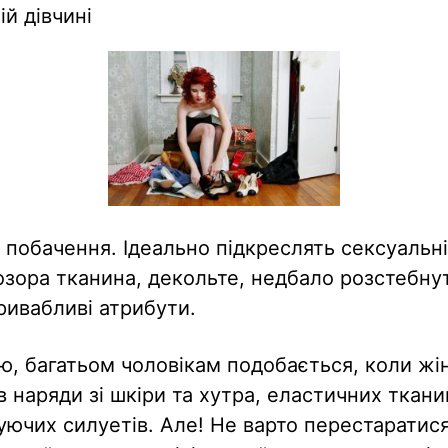
й дівчині
 побачення. Ідеально підкреслять сексуальні
розора тканина, декольте, недбало розстебнут
привабливі атрибути.
ю, багатьом чоловікам подобається, коли жі
в наряди зі шкіри та хутра, еластичних ткан
гуючих силуетів. Але! Не варто перестаратися