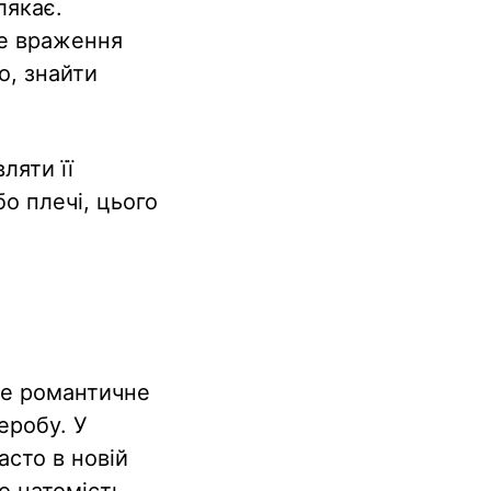
лякає.
не враження
о, знайти
ляти її
бо плечі, цього
ше романтичне
еробу. У
асто в новій
о натомість