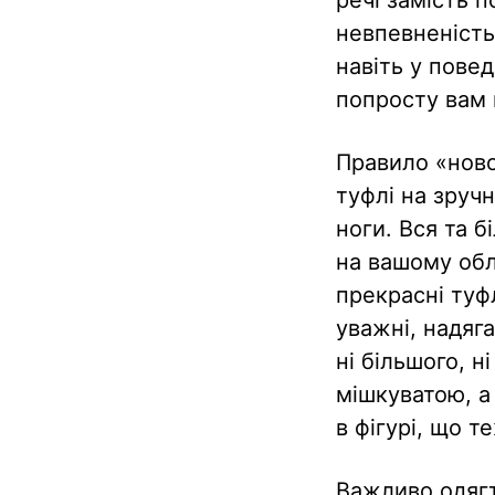
невпевненість
навіть у пове
попросту вам 
Правило «ново
туфлі на зруч
ноги. Вся та б
на вашому обли
прекрасні туф
уважні, надяга
ні більшого, 
мішкуватою, а
в фігурі, що 
Важливо одягт