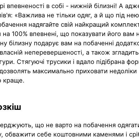
і впевненості в собі - нижній білизні! А адж
ів'я: «Важлива не тільки одяг, а й що під нею
бачення надягайте свій найкращий комплект
и на 100% впевнені, що показувати його вам 
ну білизну подарує вам на побаченні додатк
 власній неперевершеності, а також згладить
гури. Стягуючі трусики і вдало підібрана фо
дозволять максимально приховати недоліки і
о краще.
озкіш
ерджують, що не варто на побачення одягати
у, обважити себе коштовними каменями і срі