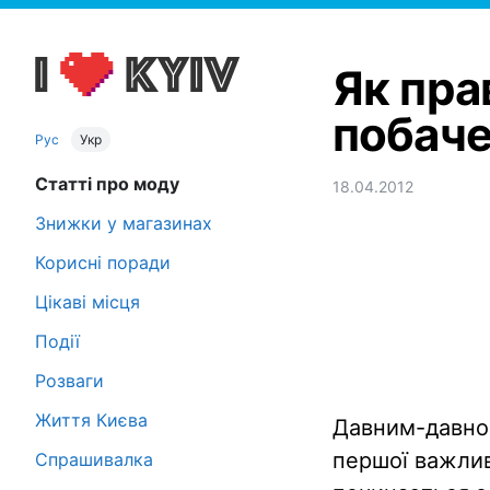
Як пра
побач
Рус
Укр
Статті про моду
18.04.2012
Знижки у магазинах
Корисні поради
Цікаві місця
Події
Розваги
Життя Києва
Давним-давно 
першої важлив
Спрашивалка