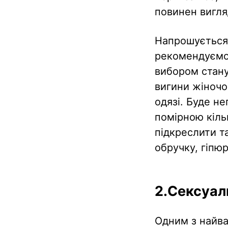
повинен вигля
Напрошується 
рекомендуємо 
вибором стану
вигини жіночог
одязі. Буде не
помірною кіль
підкреслити та
обручку, гіпю
2.Сексуал
Одним з найва