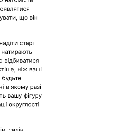
роявлятися
увати, що він
надіти старі
о натирають
но відбиватися
стіше, ніж ваші
 будьте
ні в якому разі
ть вашу фігуру
ші округлості
в, сидів