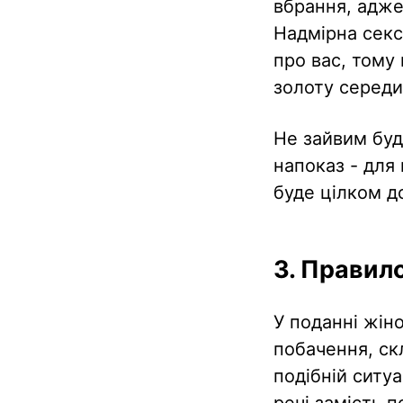
вбрання, адже
Надмірна секс
про вас, тому
золоту середи
Не зайвим буд
напоказ - для 
буде цілком д
3. Правило
У поданні жін
побачення, ск
подібній ситуа
речі замість 