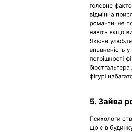
головне фактор
відмінна присл
романтичне по
навіть якщо в
Якісне улюбле
впевненість у
погрішності фі
бюстгальтера 
фігурі набагат
5. Зайва р
Психологи ств
що є в будинк