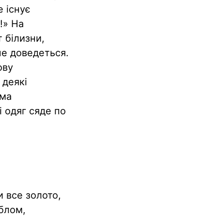
е існує
!» На
 білизни,
не доведеться.
ову
 деякі
рма
 одяг сяде по
 все золото,
блом,