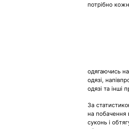
потрібно кожні
одягаючись на
одязі, напівп
одязі та інші 
За статистико
на побачення 
суконь і обтя