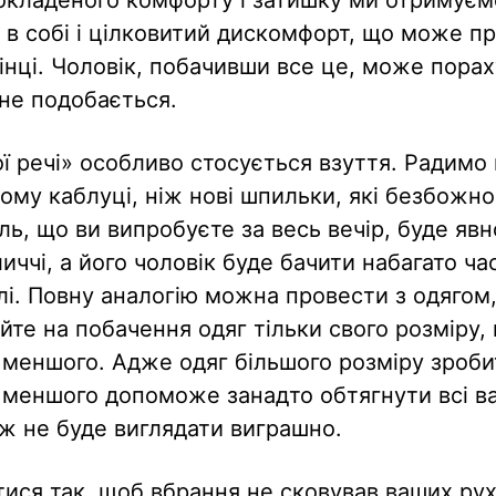
 в собі і цілковитий дискомфорт, що може п
дінці. Чоловік, побачивши все це, може порах
не подобається.
ї речі» особливо стосується взуття. Радимо 
ному каблуці, ніж нові шпильки, які безбожн
іль, що ви випробуєте за весь вечір, буде яв
ччі, а його чоловік буде бачити набагато ча
лі. Повну аналогію можна провести з одягом,
йте на побачення одяг тільки свого розміру, 
ні меншого. Адже одяг більшого розміру зроби
 меншого допоможе занадто обтягнути всі ва
теж не буде виглядати виграшно.
ися так, щоб вбрання не сковував ваших рухі