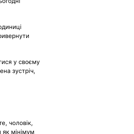
ьогодні
одиниці
привернути
тися у своєму
ена зустріч,
е, чоловік,
я як мінімум