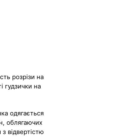
сть розрізи на
і гудзички на
нка одягається
ин, облягаючих
 з відвертістю