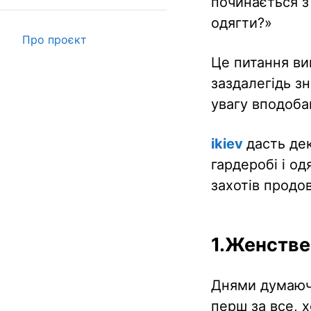
починається з
одягти?»
Про проєкт
Це питання ви
заздалегідь з
увагу вподоба
ikiev
дасть де
гардеробі і од
захотів продо
1.Женстве
Днями думаючи
перш за все, 