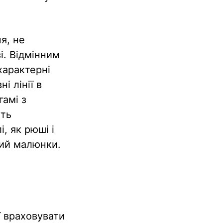
я, не
і. Відмінним
характерні
і лінії в
гамі з
уть
, як рюші і
вий малюнки.
ї враховувати