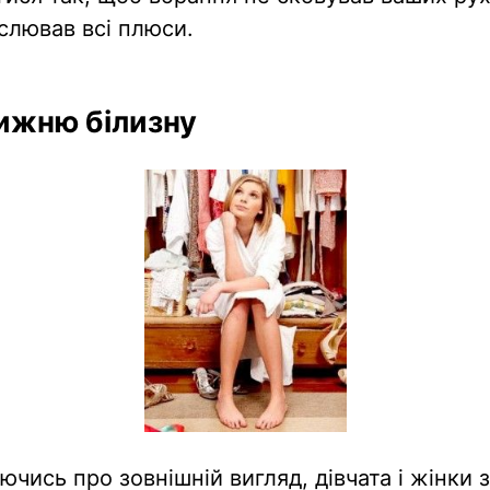
еслював всі плюси.
нижню білизну
ючись про зовнішній вигляд, дівчата і жінки 