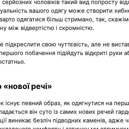
 серйозних чоловіків такий вид попросту від
уальність вашого одягу може створити хиб
 варто одягатися більш стримано, так, скажім
ну між відвертістю і скромністю.
е підкреслити свою чуттєвість, але не вистав
першого побачення підійдуть відкриті руки а
остатньо.
 «нової речі»
ок існує певний образ, як одягнутися на пер
ладається він суто із самих нових речей гард
ції виникає безліч підводних каменів, адже ч
покладеного комфорту і затишку ми отримуєм