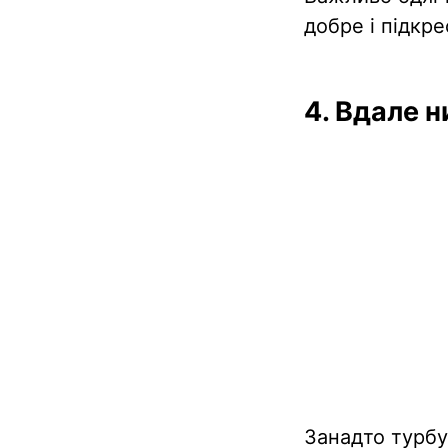
добре і підкр
4. Вдале 
Занадто турбу