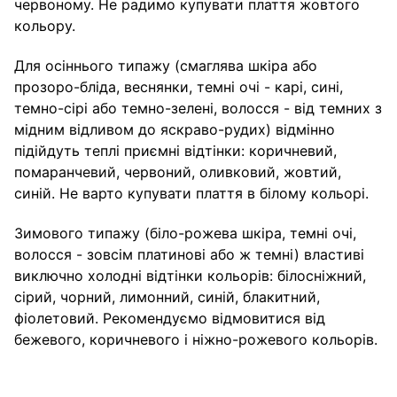
червоному. Не радимо купувати плаття жовтого
кольору.
Для осіннього типажу (смаглява шкіра або
прозоро-бліда, веснянки, темні очі - карі, сині,
темно-сірі або темно-зелені, волосся - від темних з
мідним відливом до яскраво-рудих) відмінно
підійдуть теплі приємні відтінки: коричневий,
помаранчевий, червоний, оливковий, жовтий,
синій. Не варто купувати плаття в білому кольорі.
Зимового типажу (біло-рожева шкіра, темні очі,
волосся - зовсім платинові або ж темні) властиві
виключно холодні відтінки кольорів: білосніжний,
сірий, чорний, лимонний, синій, блакитний,
фіолетовий. Рекомендуємо відмовитися від
бежевого, коричневого і ніжно-рожевого кольорів.