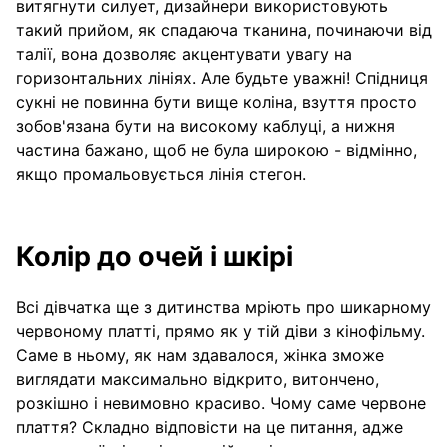
витягнути силует, дизайнери використовують
такий прийом, як спадаюча тканина, починаючи від
талії, вона дозволяє акцентувати увагу на
горизонтальних лініях. Але будьте уважні! Спідниця
сукні не повинна бути вище коліна, взуття просто
зобов'язана бути на високому каблуці, а нижня
частина бажано, щоб не була широкою - відмінно,
якщо промальовується лінія стегон.
Колір до очей і шкірі
Всі дівчатка ще з дитинства мріють про шикарному
червоному платті, прямо як у тій діви з кінофільму.
Саме в ньому, як нам здавалося, жінка зможе
виглядати максимально відкрито, витончено,
розкішно і невимовно красиво. Чому саме червоне
плаття? Складно відповісти на це питання, адже