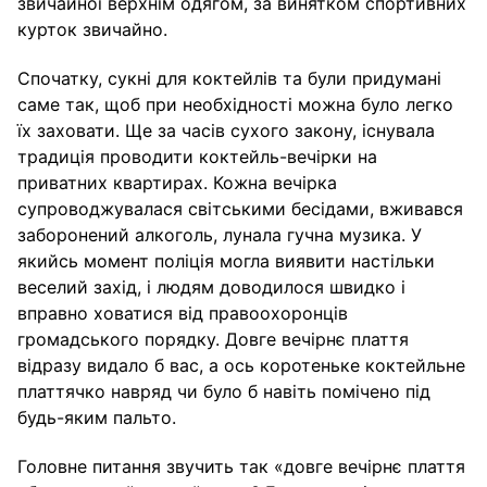
звичайної верхнім одягом, за винятком спортивних
курток звичайно.
Спочатку, сукні для коктейлів та були придумані
саме так, щоб при необхідності можна було легко
їх заховати. Ще за часів сухого закону, існувала
традиція проводити коктейль-вечірки на
приватних квартирах. Кожна вечірка
супроводжувалася світськими бесідами, вживався
заборонений алкоголь, лунала гучна музика. У
якийсь момент поліція могла виявити настільки
веселий захід, і людям доводилося швидко і
вправно ховатися від правоохоронців
громадського порядку. Довге вечірнє плаття
відразу видало б вас, а ось коротеньке коктейльне
платтячко навряд чи було б навіть помічено під
будь-яким пальто.
Головне питання звучить так «довге вечірнє плаття