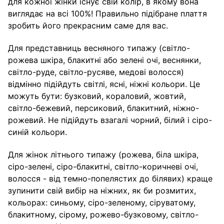
для кожної жінки існує свій колір, в якому вона
виглядає на всі 100%! Правильно підібране плаття
зробить його прекрасним саме для вас.
Для представниць весняного типажу (світло-
рожева шкіра, блакитні або зелені очі, веснянки,
світло-руде, світло-русяве, медові волосся)
відмінно підійдуть світлі, ясні, ніжні кольори. Це
можуть бути: бузковий, кораловий, жовтий,
світло-бежевий, персиковий, блакитний, ніжно-
рожевий. Не підійдуть взагалі чорний, білий і сіро-
синій кольори.
Для жінок літнього типажу (рожева, біла шкіра,
сіро-зелені, сіро-блакитні, світло-коричневі очі,
волосся - від темно-попелястих до білявих) краще
зупинити свій вибір на ніжних, як би розмитих,
кольорах: синьому, сіро-зеленому, сіруватому,
блакитному, сірому, рожево-бузковому, світло-