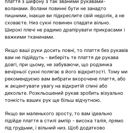
плаття з шифону з так званими рукавами-
воланами. Волани повинні бути не занадто
пишними, інакше ви підкреслите свій недолік, а не
сховаєте. Низ сукні повинен спадати вільно.
Широкі плечі не радимо драпірувати прикрасами і
важкими тканинами.
Якщо ваші руки досить повні, то плаття без рукавів
вам не підійдуть - виберіть те плаття де рукава
довгі, при цьому, не забуваючи, що родзинка
вечірньої сукні полягає в його відкритості. Тому ми
рекомендуємо вам вибрати вкорочене плаття, або
ж акцентувати увагу на відкритій спині або
декольте. Розкльошений рукав зробить візуально
тонкість ваших рук ще більш відчутною.
Якщо ви маленького зросту, то вам ідеально
підійде плаття в стилі ампір - висока талія, прямо
під грудьми, і вільний низ. Щоб додатково