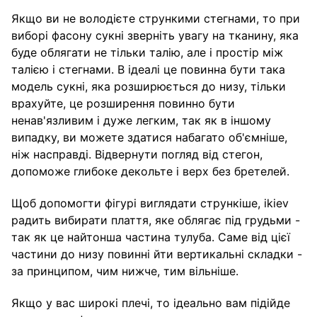
Якщо ви не володієте стрункими стегнами, то при
виборі фасону сукні зверніть увагу на тканину, яка
буде облягати не тільки талію, але і простір між
талією і стегнами. В ідеалі це повинна бути така
модель сукні, яка розширюється до низу, тільки
врахуйте, це розширення повинно бути
ненав'язливим і дуже легким, так як в іншому
випадку, ви можете здатися набагато об'ємніше,
ніж насправді. Відвернути погляд від стегон,
допоможе глибоке декольте і верх без бретелей.
Щоб допомогти фігурі виглядати стрункіше, ikiev
радить вибирати плаття, яке облягає під грудьми -
так як це найтонша частина тулуба. Саме від цієї
частини до низу повинні йти вертикальні складки -
за принципом, чим нижче, тим вільніше.
Якщо у вас широкі плечі, то ідеально вам підійде