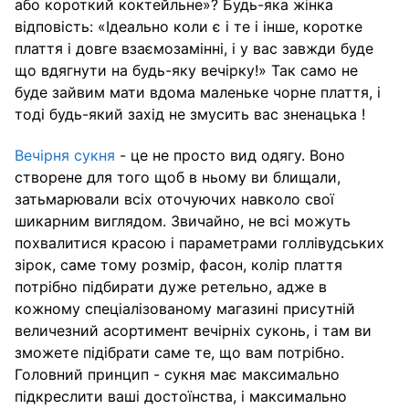
або короткий коктейльне»? Будь-яка жінка
відповість: «Ідеально коли є і те і інше, коротке
плаття і довге взаємозамінні, і у вас завжди буде
що вдягнути на будь-яку вечірку!» Так само не
буде зайвим мати вдома маленьке чорне плаття, і
тоді будь-який захід не змусить вас зненацька !
Вечірня сукня
- це не просто вид одягу. Воно
створене для того щоб в ньому ви блищали,
затьмарювали всіх оточуючих навколо свої
шикарним виглядом. Звичайно, не всі можуть
похвалитися красою і параметрами голлівудських
зірок, саме тому розмір, фасон, колір плаття
потрібно підбирати дуже ретельно, адже в
кожному спеціалізованому магазині присутній
величезний асортимент вечірніх суконь, і там ви
зможете підібрати саме те, що вам потрібно.
Головний принцип - сукня має максимально
підкреслити ваші достоїнства, і максимально