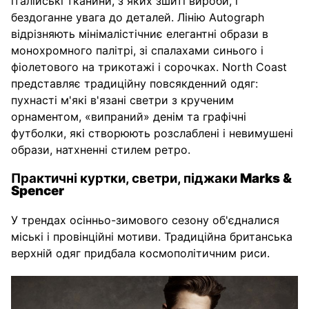
італійські тканини, з яких зшиті вироби, і
бездоганне увага до деталей. Лінію Autograph
відрізняють мінімалістічниє елегантні образи в
монохромного палітрі, зі спалахами синього і
фіолетового на трикотажі і сорочках. North Coast
представляє традиційну повсякденний одяг:
пухнасті м'які в'язані светри з крученим
орнаментом, «випраний» денім та графічні
футболки, які створюють розслаблені і невимушені
образи, натхненні стилем ретро.
Практичні куртки, светри, піджаки
Marks &
Spencer
У трендах осінньо-зимового сезону об'єдналися
міські і провінційні мотиви. Традиційна британська
верхній одяг придбала космополітичним риси.