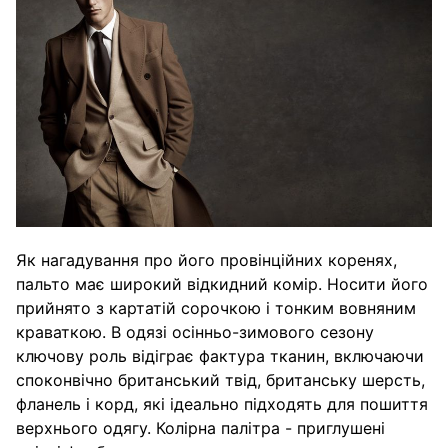
Як нагадування про його провінційних коренях,
пальто має широкий відкидний комір. Носити його
прийнято з картатій сорочкою і тонким вовняним
краваткою. В одязі осінньо-зимового сезону
ключову роль відіграє фактура тканин, включаючи
споконвічно британський твід, британську шерсть,
фланель і корд, які ідеально підходять для пошиття
верхнього одягу. Колірна палітра - приглушені