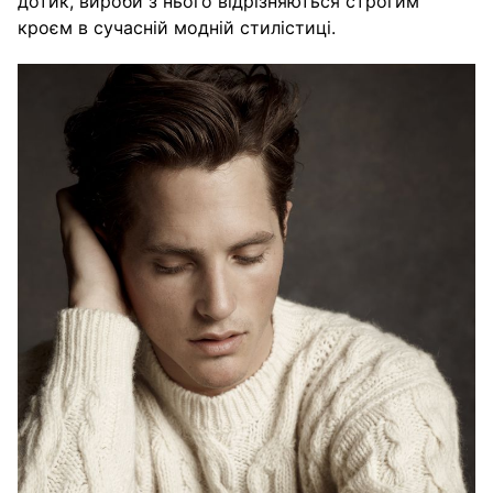
дотик, вироби з нього відрізняються строгим
кроєм в сучасній модній стилістиці.