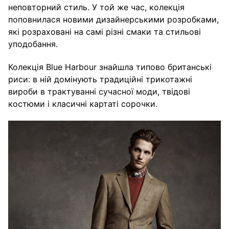
неповторний стиль. У той же час, колекція
поповнилася новими дизайнерськими розробками,
які розраховані на самі різні смаки та стильові
уподобання.
Колекція Blue Harbour знайшла типово британські
риси: в ній домінують традиційні трикотажні
вироби в трактуванні сучасної моди, твідові
костюми і класичні картаті сорочки.