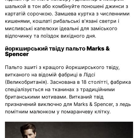
шалькой в тон або комбінуйте поношені джинси з
картатій сорочкою. Замшева куртка з численними
кишенями, кошлаті рибальські в'язані светри і
мисливські капелюхи ідеальні для заміського
відпочинку та поїздок вихідного дня.
йоркширський твіду пальто
Marks &
Spencer
Пальто зшиті з кращого йоркширського твіду,
витканого на відомій фабриці в Лідсі
(Великобританія). Заснована в 18 столітті, фабрика
спеціалізується на тканинах з традиційними
британськими мотивами. Витканий твід
призначений виключно для Marks & Spencer, з ледь
помітним малюнком у помаранчеву клітку.