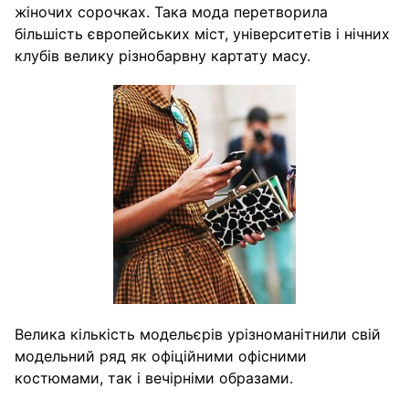
жіночих сорочках. Така мода перетворила
більшість європейських міст, університетів і нічних
клубів велику різнобарвну картату масу.
Велика кількість модельєрів урізноманітнили свій
модельний ряд як офіційними офісними
костюмами, так і вечірніми образами.