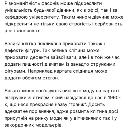
Різноманітність фасонів може підкреслити
унікальність будь-якої дівчини, як в офісі, так і за
кафедрою університету. Таким чином дівчина може
підкреслити не тільки свою строгість і серйозність,
але і жіночність.
Велика клітка покликана приховати також і
дефекти фігури. Так велика клітина може
приховати дефекти зайвої ваги, але і в той же час
додати пишності дівчатам із занадто стрункими
фігурами. Наприклад картата спідниця може
додати обсягом стегон.
Багато жінок пов'язують нинішню моду на картаті
візерунки зі стилем, який навідався до нас в 1990-
х, що несе прекрасне назву "гранж". Досить
адекватне порівняння, адже розмита клітина досі
присутній на ринку моди як у вітчизняних так і у
закордонних модельєрів.