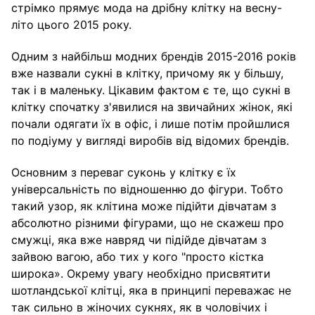
стрімко прямує мода на дрібну клітку на весну-
літо цього 2015 року.
Одним з найбільш модних брендів 2015-2016 років
вже назвали сукні в клітку, причому як у більшу,
так і в маленьку. Цікавим фактом є те, що сукні в
клітку спочатку з'явилися на звичайних жінок, які
почали одягати їх в офіс, і лише потім пройшлися
по подіуму у вигляді виробів від відомих брендів.
Основним з переваг суконь у клітку є їх
універсальність по відношенню до фігури. Тобто
такий узор, як клітина може підійти дівчатам з
абсолютно різними фігурами, що не скажеш про
смужці, яка вже навряд чи підійде дівчатам з
зайвою вагою, або тих у кого "просто кістка
широка». Окрему увагу необхідно присвятити
шотландської клітці, яка в принципі переважає не
так сильно в жіночих сукнях, як в чоловічих і