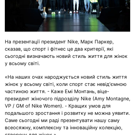
На презентації президент Nike, Марк Паркер,
сказав, що спорт і фітнес це два критерії, які
сьогодні визначають новий стиль життя для жінок
у всьому світі.
«На наших очах народжується новий стиль життя
жінок у всьому світі, коли спорт стає невід'ємною
частиною життя. - Каже Емі Монтань, віце-
президент жіночого підрозділу Nike (Amy Montagne,
VP / GM of Nike Women). - Кращих умов для
подальшого зростання і розвитку не можна уявити.
Саме сьогодні ми раді презентувати нашу саму
всеосяжну, комплексну та інноваційну колекцію,
створену для жінок ».