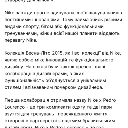
Nike завжди прагне здивувати своїх шанувальників
постійними інноваціями. Тому займаючись різними
видами спорту, бігом або функціональними
тренуваннями, жінки всієї нашої планети віддають
перевагу Nike.
Колекція Весна-Літо 2015, як і всі колекції від Nike,
являє собою мікс інновацій та функціонального
дизайну. На показі були також презентовані
колаборації з дизайнерами, в яких
функціональність об'єднується з унікальним
стилем і впізнаваним почерком дизайнера.
Перша колаборація отримала назву Nike x Pedro
Lourenço - це три комплекти одягу та дві пари
взуття для тренувань і повсякденного життя,
створені в партнерстві з відомим бразильським
дизайнером. Nike x Pedro Lourenço - це гра