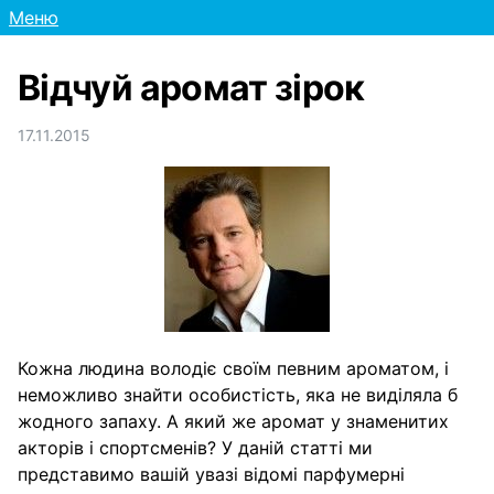
Меню
Відчуй аромат зірок
17.11.2015
Кожна людина володіє своїм певним ароматом, і
неможливо знайти особистість, яка не виділяла б
жодного запаху. А який же аромат у знаменитих
акторів і спортсменів? У даній статті ми
представимо вашій увазі відомі парфумерні