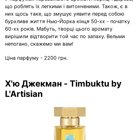
що роблять їх легкими і витонченими. Також, є в
них щось таке, що змушує уявити перед собою
бурхливе життя Нью-Йорка кінця 50-хх - початку
60-хх років. Мабуть, творці цього аромату
вирішили відтворити той час по запаху. Вельми
непогано, скажемо ми вам!
Ціна парфуму - 2200 грн.
Х'ю Джекман - Timbuktu by
L'Artisian