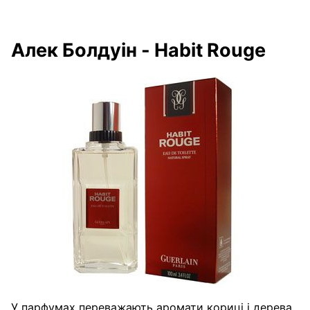
Алек Болдуін - Habit Rouge
У парфумах переважають аромати кориці і дерева,