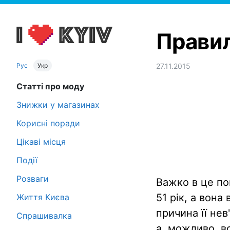
Правил
Рус
Укр
27.11.2015
Статті про моду
Знижки у магазинах
Корисні поради
Цікаві місця
Події
Розваги
Важко в це пов
51 рік, а вон
Життя Києва
причина її нев
Спрашивалка
а, можливо, в