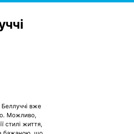
уччі
і Беллуччі вже
тю. Можливо,
її стилі життя,
бе бажаною, що