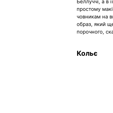
Беллуччі, а в 
простому макі
човникам на в
образ, який ще
порочного, ск
Кольє