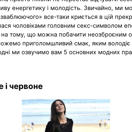
ливу енергетику і молодість. Звичайно, ми 
«зваблюючого» все-таки криється в цій прекра
лася чоловіками головним секс-символом еп
 на тому, що можна побачити неозброєним о
можемо приголомшливий смак, яким володіє
одні ми озвучимо вам 5 основних модних пр
е і червоне