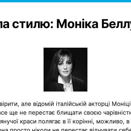
а стилю: Моніка Белл
ірити, але відомій італійській акторці Моніц
а все ще не перестає блищати своєю чарівніс
'янучої краси полягає в її корінні, можливо, в 
она просто ніколи не перестає відчувати се