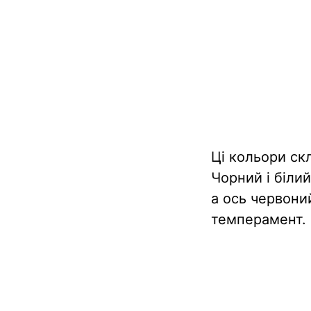
Ці кольори ск
Чорний і біли
а ось червоний
темперамент.