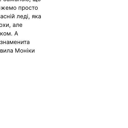
можемо просто
сній леді, яка
охи, але
ком. А
 знаменита
авила Моніки