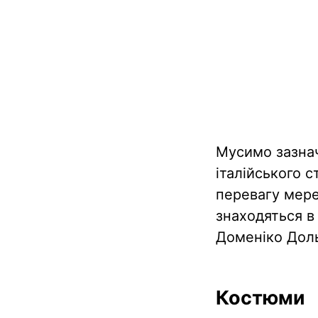
Мусимо зазнач
італійського 
перевагу мере
знаходяться в 
Доменіко Доль
Костюми