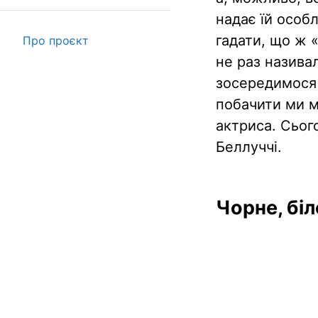
надає їй особ
гадати, що ж 
Про проєкт
не раз назива
зосередимося
побачити ми 
актриса. Сьог
Беллуччі.
Чорне, біл