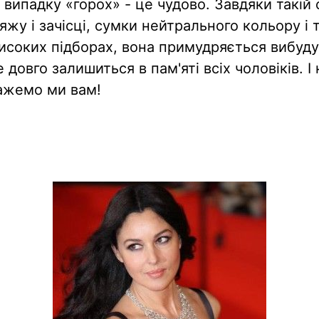
її випадку «горох» - це чудово. Завдяки такій 
яжу і зачісці, сумки нейтрального кольору і
исоких підборах, вона примудряється вибуду
 довго залишиться в пам'яті всіх чоловіків. І 
ажемо ми вам!