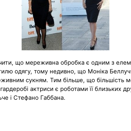
ити, що мереживна обробка є одним з елем
стилю одягу, тому недивно, що Моніка Беллучч
живним сукням. Тим більше, що більшість м
гардеробі актриси є роботами її близьких дру
че і Стефано Габбана.