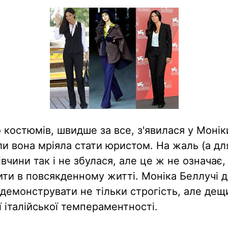
 костюмів, швидше за все, з'явилася у Монік
ли вона мріяла стати юристом. На жаль (а для
івчини так і не збулася, але це ж не означа
ти в повсякденному житті. Моніка Беллучі 
емонструвати не тільки строгість, але де
 італійської темпераментності.