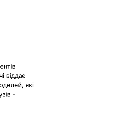
ентів
і віддає
оделей, які
зів -