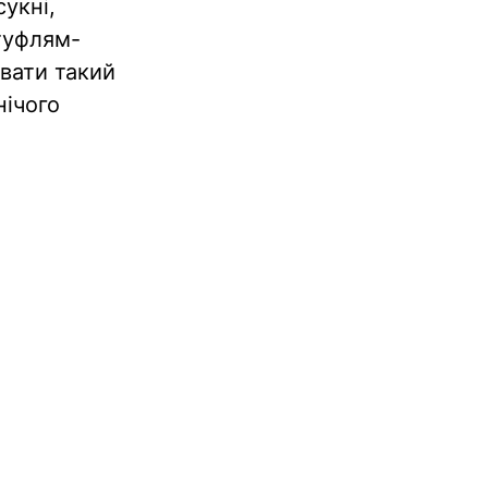
сукні,
 туфлям-
вати такий
нічого