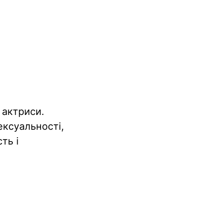
 актриси.
ексуальності,
ть і