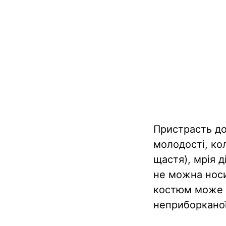
Пристрасть до
молодості, ко
щастя), мрія д
не можна носи
костюм може д
неприборканої