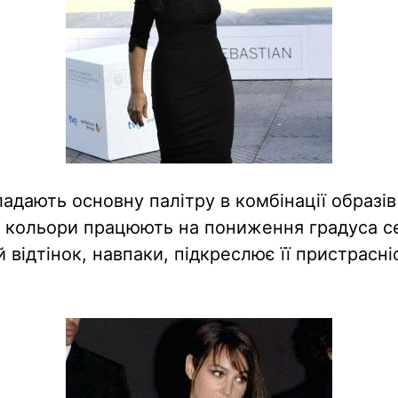
ладають основну палітру в комбінації образів
й кольори працюють на пониження градуса с
 відтінок, навпаки, підкреслює її пристрасніс