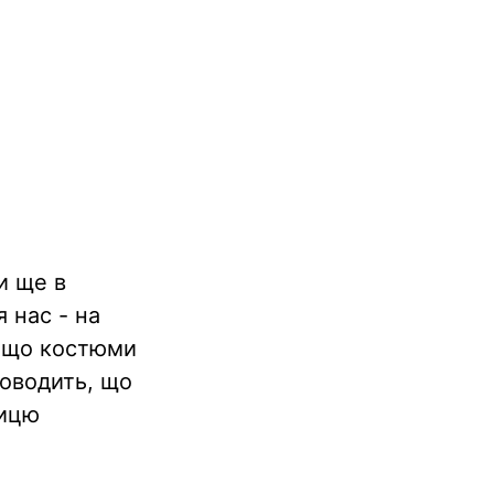
и ще в
 нас - на
є, що костюми
доводить, що
щицю