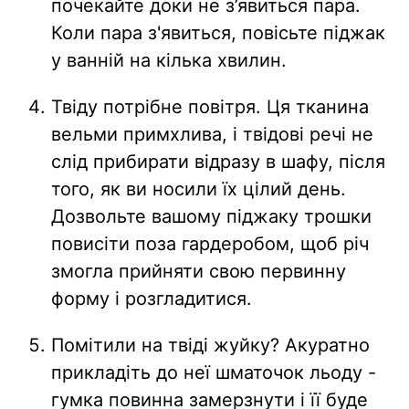
почекайте доки не з’явиться пара.
Коли пара з'явиться, повісьте піджак
у ванній на кілька хвилин.
Твіду потрібне повітря. Ця тканина
вельми примхлива, і твідові речі не
слід прибирати відразу в шафу, після
того, як ви носили їх цілий день.
Дозвольте вашому піджаку трошки
повисіти поза гардеробом, щоб річ
змогла прийняти свою первинну
форму і розгладитися.
Помітили на твіді жуйку? Акуратно
прикладіть до неї шматочок льоду -
гумка повинна замерзнути і її буде