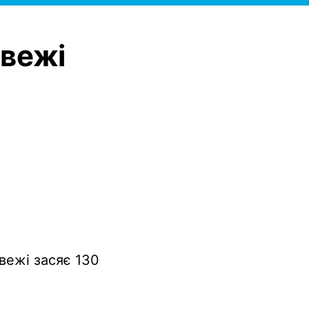
евежі
вежі засяє 130