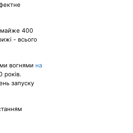
ефектне
- майже 400
рижі - всього
ими вогнями
на
0 років.
день запуску
станням