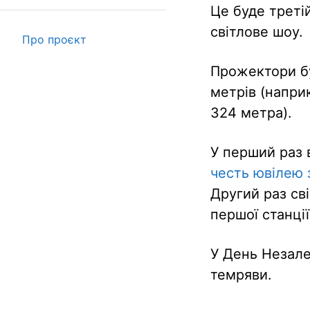
Це буде треті
світлове шоу.
Про проєкт
Прожектори бу
метрів (напри
324 метра).
У перший раз 
честь ювілею 
Другий раз св
першої станці
У День Незал
темряви.