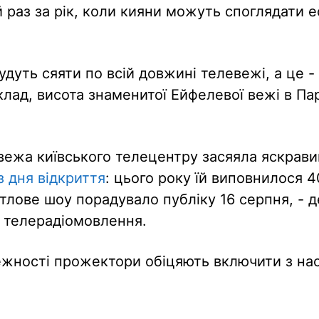
й раз за рік, коли кияни можуть споглядати 
дуть сяяти по всій довжині телевежі, а це 
клад, висота знаменитої Ейфелевої вежі в Па
вежа київського телецентру засяяла яскрав
з дня відкриття
: цього року їй виповнилося 4
ітлове шоу порадувало публіку 16 серпня, - 
ї телерадіомовлення.
ежності прожектори обіцяють включити з на