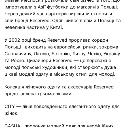
(Marek Piechocki) розпочали свій бізнес із того, що
імпортували з Азії футболки до магазинів Польщі.
Через деякий час партнери вирішили створити
свій бренд Reserved. Одяг шився в самій Польщі та
невелика частина у Китаї.
У 2002 році бренд Reserved прориває кордон
Польщі і виходить на європейські ринки, зокрема
Словаччину, Латвію, Естонію, Литву, Чехію, Україну
та Росію. Дизайнери Reserved — це переважно
молоді польські художники, які створюють дуже
цікаві моделі одягу в міському стилі для молоді.
Колекція жіночого одягу та аксесуарів Reserved
представлена ​​трьома лініями:
CITY — лінія повсякденного елегантного одягу для
жінок.
CASUAL пропонує модний одяг для неофіційних