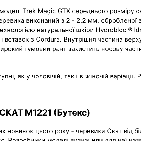
 моделі Trek Magic GTX середнього розміру 
еревика виконаний з 2 - 2,2 мм. обробленої 
ехнологією натуральної шкіри Hydrobloc ® Id
 і вставок з Cordura. Внутрішня частина верх
 Широкий гумовий рант захистить носову част
пні, як у чоловічій, так і в жіночій варіації. 
СКАТ M1221 (Бутекс)
их новинок цього року - черевики Скат від бі
кс. Розробники моделі визначили для неї на