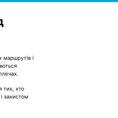
д
х маршрутів і
чаються
плечах.
я тих, хто
і захистом