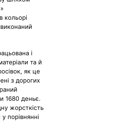
т»
в кольорі
1 виконаний
рацьована і
матеріали та й
росівок, як це
ені з дорогих
браний
ни 1680 деньє.
дну жорсткість
 у порівнянні