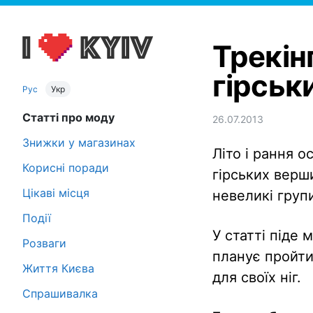
Трекін
гірськ
Рус
Укр
Статті про моду
26.07.2013
Знижки у магазинах
Літо і рання 
Корисні поради
гірських верши
Цікаві місця
невеликі груп
Події
У статті піде 
Розваги
планує пройт
Життя Києва
для своїх ніг.
Спрашивалка