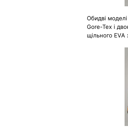
Обидві модел
Gore-Tex і дв
щільного EVA 