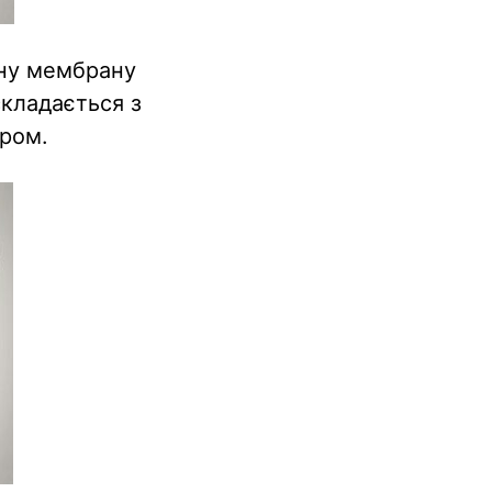
кну мембрану
складається з
ором.