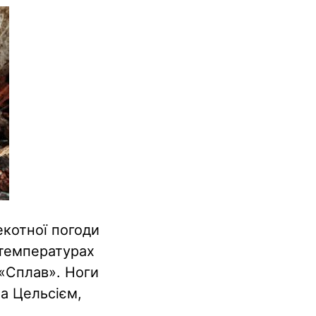
екотної погоди
 температурах
 «Сплав». Ноги
а Цельсієм,