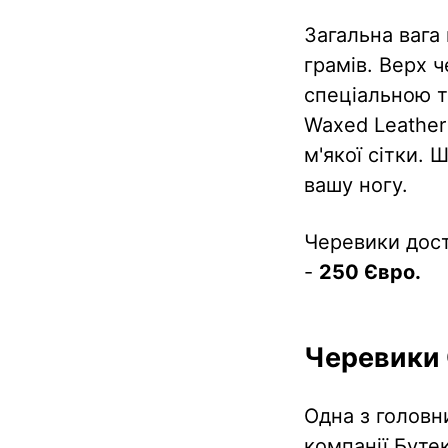
Загальна вага
грамів. Верх ч
спеціальною т
Waxed Leather
м'якої сітки.
вашу ногу.
Черевики досту
-
250 Євро.
Черевики 
Одна з головн
компанії Буте