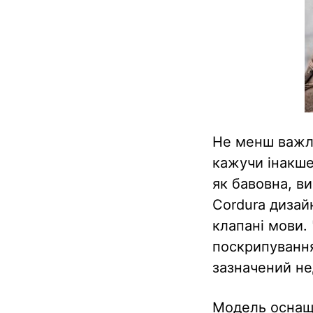
Не менш важли
кажучи інакше
як бавовна, в
Cordura дизай
клапані мови.
поскрипування
зазначений не
Модель оснаще