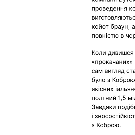
проведення ко
виготовляютьс
койот браун, а
повністю в чо
Коли дивишся 
«прокачаних» в
сам вигляд ста
було з Коброю
якісних іалья
полтний 1,5 мі
Завдяки подіб
і зносостійкіс
з Коброю.