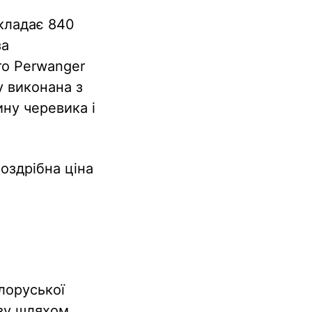
складає 840
за
ro Perwanger
у виконана з
ину черевика і
Роздрібна ціна
лоруської
зву шляхом