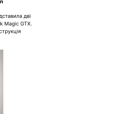
an
дставила дві
ek Magic GTX.
струкція