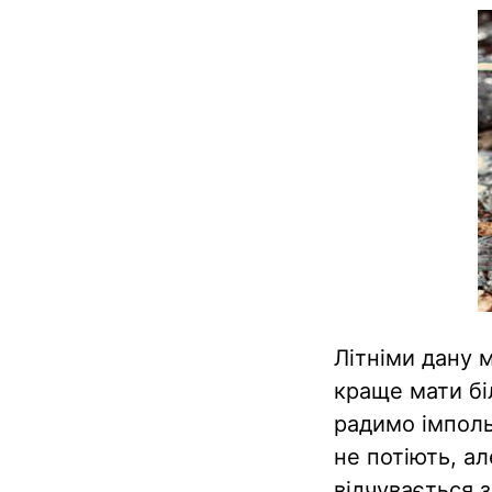
Літніми дану 
краще мати бі
радимо імполь
не потіють, а
відчувається з