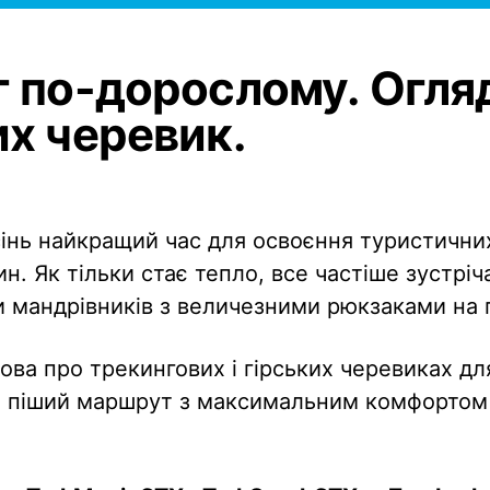
г по-дорослому. Огля
их черевик.
осінь найкращий час для освоєння туристични
н. Як тільки стає тепло, все частіше зустрі
и мандрівників з величезними рюкзаками на 
мова про трекингових і гірських черевиках дл
и піший маршрут з максимальним комфортом 