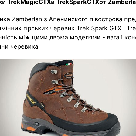
ки
Trek
Magic
GTX
и
Trek
Spark
GTX
от
Zamberl
ика Zamberlan з Апенинского півострова пре
дмінних гірських черевик Trek Spark GTX і Tr
нність між цими двома моделями - вага і кон
ини черевика.