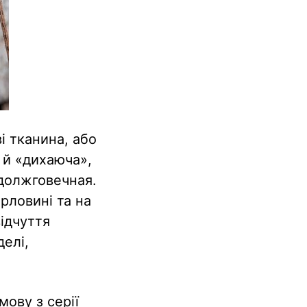
і тканина, або
 й «дихаюча»,
 должговечная.
рловині та на
ідчуття
делі,
ову з серії