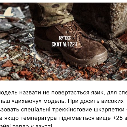
модель назвати не повертається язик, для сп
льш «дихаючу» модель. При досить високих
зовать спеціальні треккіноговие шкарпетки
ле якщо температура піднімається вище +25 з
айві тепло у взутті.