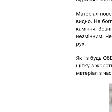
Матеріал повер
видно. Не бої
каміння. Зовн
незмінним. Ч
рух.
Як і з будь О
щітку з жорст
матеріал з ча