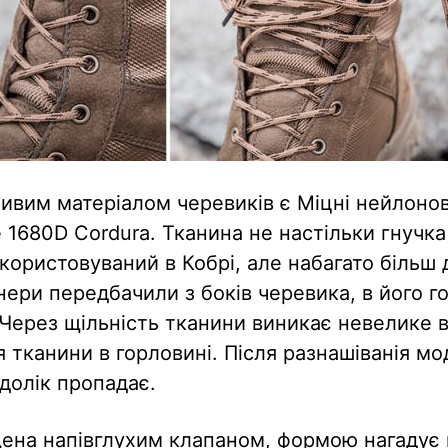
вим матеріалом черевиків є Міцні нейлонов
 1680D Cordura. Тканина не настільки гнучка
икористовуваний в Кобрі, але набагато більш
нери передбачили з боків черевика, в його го
 Через щільність тканини виникає невелике в
 тканини в горловині. Після разнашіванія мо
долік пропадає.
на напівглухим клапаном, формою нагадує м