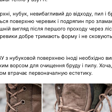
хні, нубук, невибагливий до відходу, пил і 
ться поверхню черевик і подряпин про зламані
ішній вигляд після першого проходу через лі
еревики добре тримають форму і не сковуют
бВУ з нубуковой поверхнею іноді необхідно в
ким ворсом для очищення бруду і пилу. Хоча,
сом втрачає первоначалную естетику.