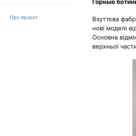
Горные ботин
Про проєкт
Взуттєва фабр
нові моделі ві
Основна відмі
верхньої част