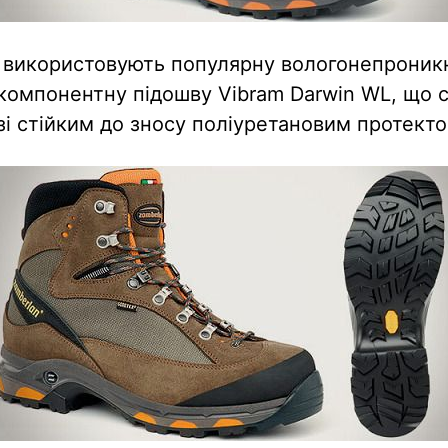
і використовують популярну вологонепрони
окомпонентну підошву Vibram Darwin WL, що 
зі стійким до зносу поліуретановим протект