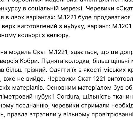
нкурсу в соціальній мережі. Черевики «Ска
я в двох варіантах: М.1221 буде продаватися 
 верх виготовлений з нубуку, варіант: М.120
рному кольорі з велюру.
на модель Скат M.1221, здається, що це доп
ерсія Кобри. Піднята колодка, більш щільні 
в більш грізний. Одягти їх в якості міських к
, вже не вийде. Черевики Скат 1221 виготовл
нскіх матеріалів. Основним матеріалом був о
ліметровий нубук і Cordura, щільність ткани
ному поєднанню, черевики отримали необхі
ть, правда втратили у вільному провітрюванні