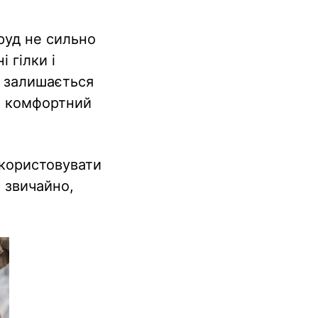
бруд не сильно
 гілки і
с залишається
ь комфортний
икористовувати
 звичайно,