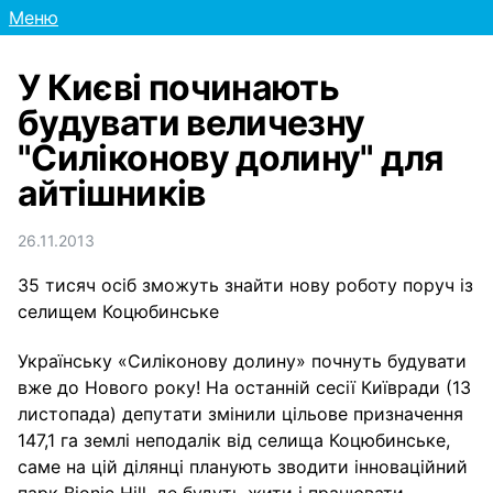
Меню
У Києві починають
будувати величезну
"Силіконову долину" для
айтішників
26.11.2013
35 тисяч осіб зможуть знайти нову роботу поруч із
селищем Коцюбинське
Українську «Силіконову долину» почнуть будувати
вже до Нового року! На останній сесії Київради (13
листопада) депутати змінили цільове призначення
147,1 га землі неподалік від селища Коцюбинське,
саме на цій ділянці планують зводити інноваційний