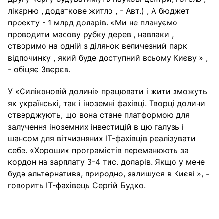
лікарню , додаткове житло , - Авт.) , А бюджет
проекту - 1 млрд доларів. «Ми не плануємо
проводити масову рубку дерев , навпаки ,
створимо на одній з ділянок величезний парк
відпочинку , який буде доступний всьому Києву » ,
- обіцяє Звєрєв.
У «Силіконовій долині» працювати і жити зможуть
як українські, так і іноземні фахівці. Творці долини
стверджують, що вона стане платформою для
залучення іноземних інвестицій в цю галузь і
шансом для вітчизняних IT-фахівців реалізувати
себе. «Хороших програмістів переманюють за
кордон на зарплату 3-4 тис. доларів. Якщо у мене
буде альтернатива, природно, залишуся в Києві », -
говорить IT-фахівець Сергій Будко.