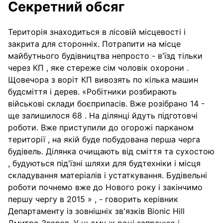
Секретний обсяг
Територія знаходиться в лісовій місцевості і
закрита для сторонніх. Потрапити на місце
майбутнього будівництва непросто - в'їзд тільки
через КП , яке стереже сім чоловік охорони .
Щовечора з воріт КП вивозять по кілька машин
будсміття і дерев. «Робітники розбирають
військові склади боєприпасів. Вже розібрано 14 -
ще залишилося 68 . На ділянці йдуть підготовчі
роботи. Вже приступили до огорожі парканом
території , на якій буде побудована перша черга
будівель. Ділянка очищають від сміття та сухостою
, будуються під'їзні шляхи для будтехніки і місця
складування матеріалів і устаткування. Будівельні
роботи почнемо вже до Нового року і закінчимо
першу чергу в 2015 » , - говорить керівник
Департаменту із зовнішніх зв'язків Bionic Hill