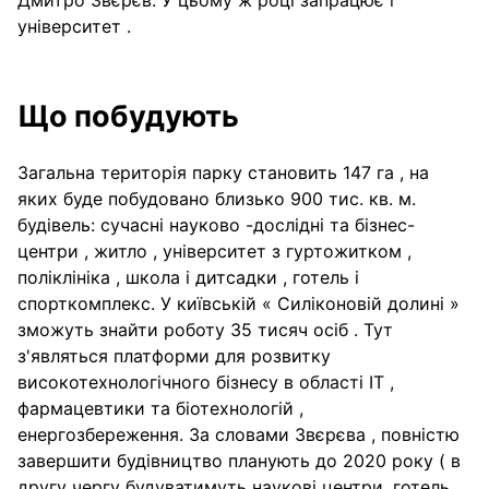
Дмитро Звєрєв. У цьому ж році запрацює і
університет .
Що побудують
Загальна територія парку становить 147 га , на
яких буде побудовано близько 900 тис. кв. м.
будівель: сучасні науково -дослідні та бізнес-
центри , житло , університет з гуртожитком ,
поліклініка , школа і дитсадки , готель і
спорткомплекс. У київській « Силіконовій долині »
зможуть знайти роботу 35 тисяч осіб . Тут
з'являться платформи для розвитку
високотехнологічного бізнесу в області IT ,
фармацевтики та біотехнологій ,
енергозбереження. За словами Звєрєва , повністю
завершити будівництво планують до 2020 року ( в
другу чергу будуватимуть наукові центри, готель ,