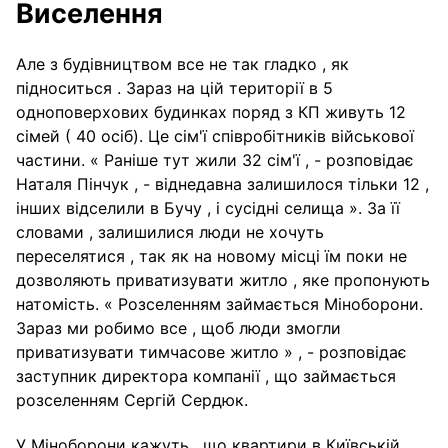
Виселення
Але з будівництвом все не так гладко , як
підноситься . Зараз на цій території в 5
одноповерхових будинках поряд з КП живуть 12
сімей ( 40 осіб). Це сім'ї співробітників військової
частини. « Раніше тут жили 32 сім'ї , - розповідає
Наталя Пінчук , - віднедавна залишилося тільки 12 ,
інших відселили в Бучу , і сусідні селища ». За її
словами , залишилися люди не хочуть
переселятися , так як на новому місці їм поки не
дозволяють приватизувати житло , яке пропонують
натомість. « Розселенням займається Міноборони.
Зараз ми робимо все , щоб люди змогли
приватизувати тимчасове житло » , - розповідає
заступник директора компанії , що займається
розселенням Сергій Сердюк.
У Міноборони кажуть , що квартири в Київській