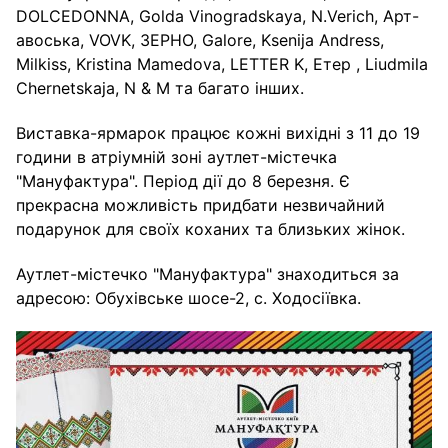
DOLCEDONNA, Golda Vinogradskaya, N.Verich, Арт-
авоська, VOVK, ЗЕРНО, Galore, Ksenija Andress,
Milkiss, Kristina Mamedova, LETTER K, Етер , Liudmila
Chernetskaja, N & M та багато інших.
Виставка-ярмарок працює кожні вихідні з 11 до 19
години в атріумній зоні аутлет-містечка
"Мануфактура". Період дії до 8 березня. Є
прекрасна можливість придбати незвичайний
подарунок для своїх коханих та близьких жінок.
Аутлет-містечко "Мануфактура" знаходиться за
адресою: Обухівське шосе-2, с. Ходосіївка.