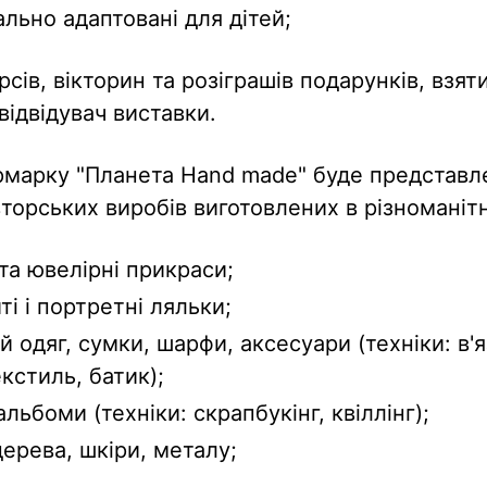
льно адаптовані для дітей;
рсів, вікторин та розіграшів подарунків, взят
ідвідувач виставки.
рмарку "Планета Hand made" буде представ
торських виробів виготовлених в різноманітн
та ювелірні прикраси;
иті і портретні ляльки;
 одяг, сумки, шарфи, аксесуари (техніки: в'я
екстиль, батик);
альбоми (техніки: скрапбукінг, квіллінг);
ерева, шкіри, металу;