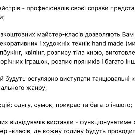
айстрів - професіоналів своєї справи предста
и;
езкоштовних майстер-класів дозволяють Вам
екоративних і художніх технік hand made (м
букінг, квілінг, розпису тіла хною, виготовл
річних іграшок, розпис пряників і багато інш
кій будуть регулярно виступати танцювальні 
нального жанру;
цій: одягу, сумок, прикрас та багато іншого;
их відвідувачів виставки - функціонуватиме
ер -класів, де кожну годину будуть проводи