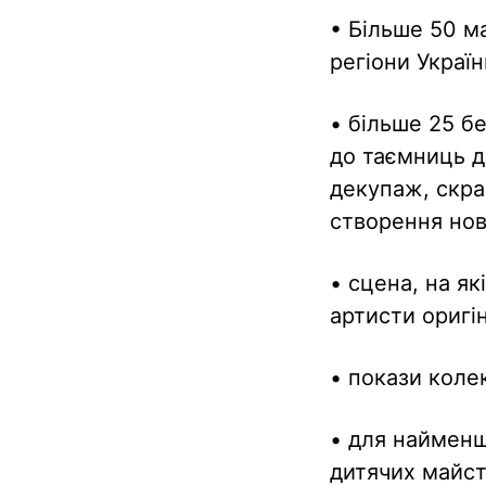
• Більше 50 м
регіони Україн
• більше 25 б
до таємниць д
декупаж, скрап
створення ново
• сцена, на я
артисти оригі
• покази колек
• для найменш
дитячих майст