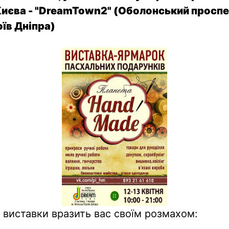
Києва - "DreamTown2" (Оболонський проспек
оїв Дніпра)
виставки вразить вас своїм розмахом: