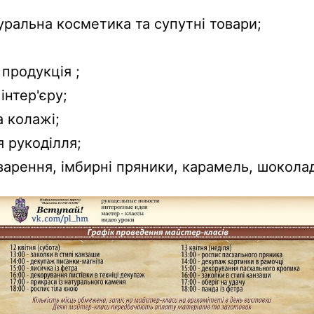
уральна косметика та супутні товари;
продукція ;
інтер'єру;
а колажі;
я рукоділля;
арення, імбирні пряники, карамель, шокола