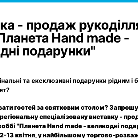
ка - продаж рукоділл
"Планета Hand made -
дні подарунки"
нальні та ексклюзивні подарунки рідним і 
ят?
вати гостей за святковим столом? Запрош
регіональну спеціалізовану виставку - пр
хоббі "Планета Hand made - великодні подар
12-13 квітня, у найбільшому торгово-розв