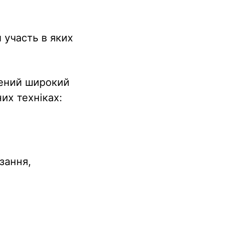
и участь в яких
лений широкий
их техніках:
зання,