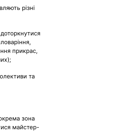
вляють різні
 доторкнутися
иловаріння,
ення прикрас,
их);
колективи та
 окрема зона
тися майстер-