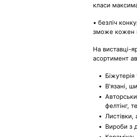
класи максима
• безліч конку
зможе кожен в
На виставці-я
асортимент ав
Біжутерія 
В'язані, ш
Авторський
фелтінг, т
Листівки, 
Вироби з д
Кераміка;