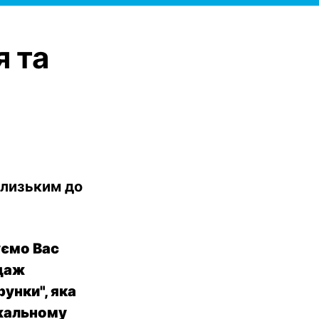
я та
близьким до
уємо Вас
одаж
унки", яка
ажальному