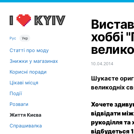
Вистав
хоббі 
Рус
Укр
велико
Статті про моду
Знижки у магазинах
10.04.2014
Корисні поради
Шукаєте оригі
Цікаві місця
великодніх св
Події
Хочете здиву
Розваги
відвідати між
Життя Києва
рукоділля та 
Спрашивалка
відбудеться 