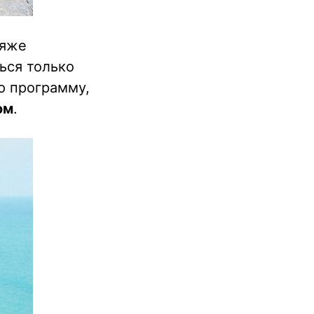
ляже
ься только
ю программу,
ом
.