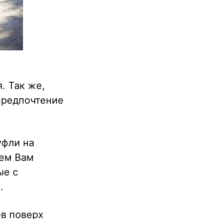
м
. Так же,
 предпочтение
уфли на
жем Вам
ые с
.
ев поверх