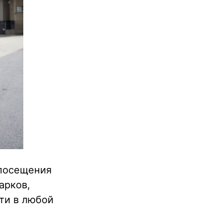
 посещения
арков,
йти в любой