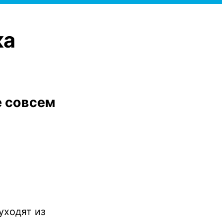
ка
 совсем
уходят из