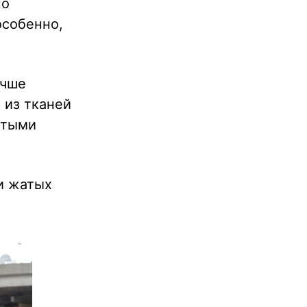
но
особенно,
учше
 из тканей
атыми
и жатых