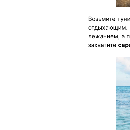
Возьмите туни
отдыхающим. 
лежанием, а 
захватите
сар