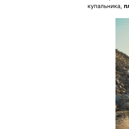
купальника,
п