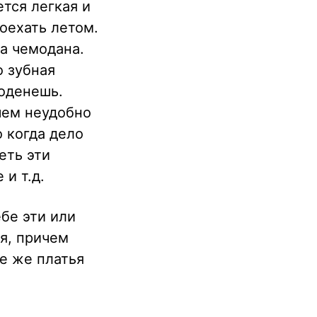
тся легкая и
оехать летом.
ка чемодана.
о зубная
 оденешь.
 чем неудобно
о когда дело
еть эти
 и т.д.
ебе эти или
я, причем
е же платья