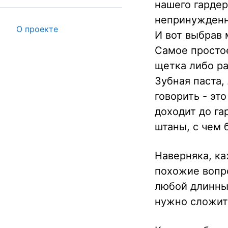
нашего гардер
непринужденна
О проекте
И вот выбрав 
Самое простое
щетка либо ра
Зубная паста,
говорить - эт
доходит до га
штаны, с чем б
Наверняка, ка
похожие вопро
любой длинны,
нужно сложит