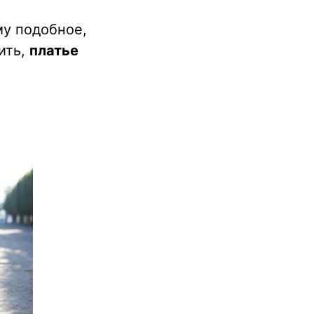
му подобное,
рить,
платье