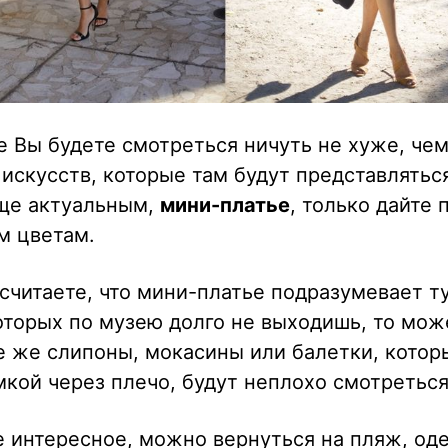
е Вы будете смотреться ничуть не хуже, че
искусств, которые там будут представляться
еще актуальным,
мини-платье
, только дайте
м цветам.
 считаете, что мини-платье подразумевает т
оторых по музею долго не выходишь, то мо
 же слипоны, мокасины или балетки, котор
кой через плечо, будут неплохо смотреться
 интересное, можно вернуться на пляж, од