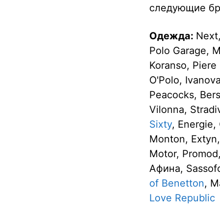
следующие бр
Одежда:
Next
Polo Garage, M
Koranso, Piere
O'Polo, Ivanov
Peacocks, Ber
Vilonna, Stradi
Sixty
, Energie
Monton, Extyn, 
Motor, Promod
Афина, Sassof
of Benetton
, M
Love Republic