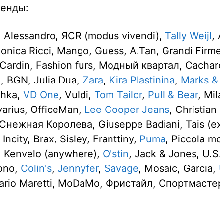
енды:
, Alessandro, ЯCR (modus vivendi),
Tally Weijl
,
onica Ricci, Mango, Guess, A.Tan, Grandi Firm
 Cardin, Fashion furs, Модный квартал, Cachar
a, BGN, Julia Dua,
Zara
,
Kira Plastinina
,
Marks &
shka,
VD One
, Vuldi,
Tom Tailor
,
Pull & Bear
, Mi
varius, OfficeMan,
Lee Cooper Jeans
, Christia
, Снежная Королева, Giuseppe Badiani, Tais (ex
Incity, Brax, Sisley, Franttiny,
Puma
, Piccola m
, Kenvelo (anywhere),
O'stin
, Jack & Jones, U.S
ono,
Colin's
,
Jennyfer
,
Savage
, Mosaic, Garcia,
ario Maretti, MoDaMo, Фристайл, Спортмастер,