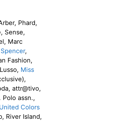
 Arber, Phard,
e, Sense,
el, Marc
 Spencer
,
lan Fashion,
n Lusso,
Miss
clusive),
oda, attr@tivo,
. Polo assn.,
United Colors
 River Island,