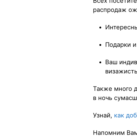
Всех посетит
распродаж ож
Интересны
Подарки и
Ваш индив
визажисты
Также много 
в ночь сумас
Узнай,
как до
Напомним Вам