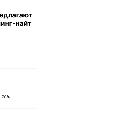
редлагают
пинг-найт
о 70%