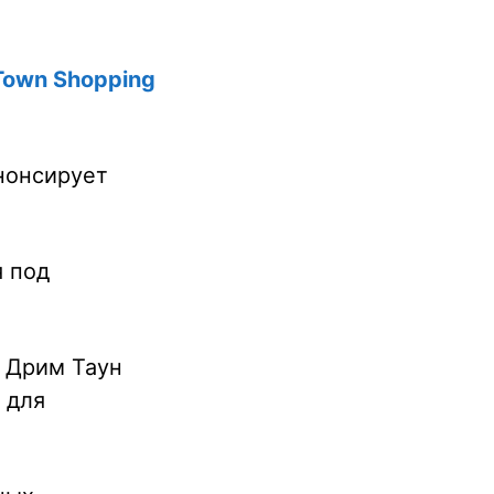
Town
Shopping
нонсирует
я под
а Дрим Таун
 для