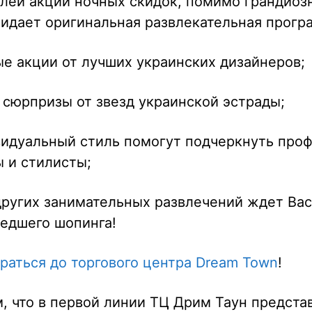
елей акции ночных скидок, помимо грандиоз
идает оригинальная развлекательная прогр
е акции от лучших украинских дизайнеров;
 сюрпризы от звезд украинской эстрады;
идуальный стиль помогут подчеркнуть про
 и стилисты;
других занимательных развлечений ждет Вас
шедшего шопинга!
браться до торгового центра Dream Town
!
, что в первой линии ТЦ Дрим Таун предста