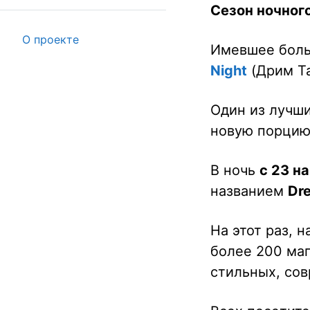
Сезон ночног
О проекте
Имевшее боль
Night
(Дрим Та
Один из лучш
новую порцию
В ночь
с 23 на
названием
Dr
На этот раз, 
более 200 маг
стильных, со