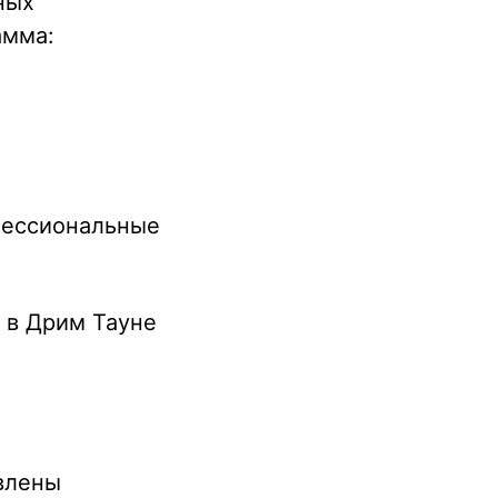
ных
амма:
фессиональные
 в Дрим Тауне
влены