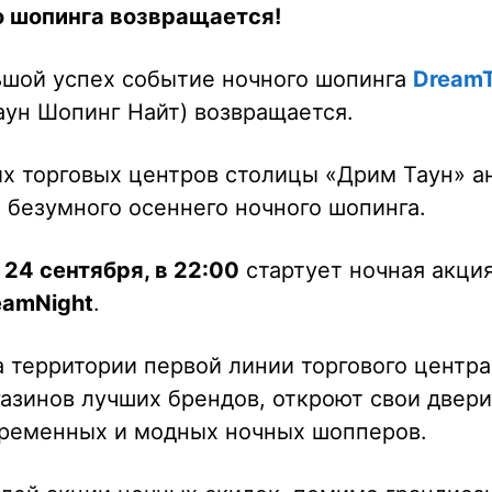
о шопинга возвращается!
шой успех событие ночного шопинга
Dream
ун Шопинг Найт) возвращается.
их торговых центров столицы «Дрим Таун» а
 безумного осеннего ночного шопинга.
 24 сентября, в 22:00
стартует ночная акци
eam
Night
.
на территории первой линии торгового центр
азинов лучших брендов, откроют свои двери
временных и модных ночных шопперов.