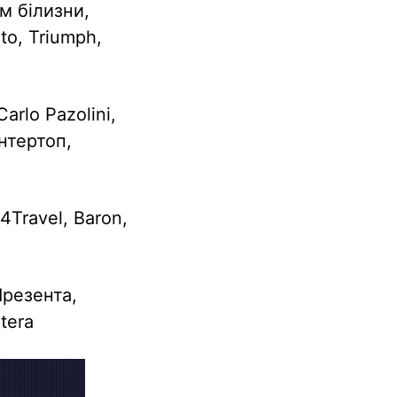
ім білизни,
to, Triumph,
Carlo Pazolini,
Интертоп,
 4Travel, Baron,
Презента,
tera