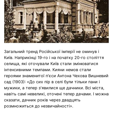
Загальний тренд Російської імперії не оминув і
Київ. Наприкінці 19-го і на початку 20-го століття
селища, які оточували Київ стали змінюватися
інтенсивними темпами. Кияни немов стали
героями знаменитої п'єси Антона Чехова Вишневий
сад (1903): «До сих пір в селі були тільки пани і
мужики, а тепер з'явилися ще дачники. Всі міста,
навіть самі невеликі, оточені тепер дачами. І можна
сказати, дачник років через двадцять
розмножиться до незвичайності».