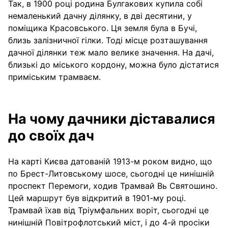
Так, в 1900 році родина Булгакових купила собі
немаленький дачну ділянку, в дві десятини, у
поміщика Красовського. Ця земля була в Бучі,
близь залізничної гілки. Тоді місце розташування
дачної ділянки теж мало велике значення. На дачі,
близькі до міського кордону, можна було дістатися
приміським трамваєм.
На чому дачники діставалися
до своїх дач
На карті Києва датованій 1913-м роком видно, що
по Брест-Литовському шосе, сьогодні це нинішній
проспект Перемоги, ходив Трамвай Вь Святошино.
Цей маршрут був відкритий в 1901-му році.
Трамвай їхав від Тріумфальних воріт, сьогодні це
нинішній Повітрофлотський міст, і до 4-й просіки