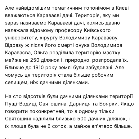
Але найвідомішим тематичним топонімом в Києві
вважаються Караваєві дачі. Територія, яку ми
зараз називаємо Караваєві дачі, колись давно
належала відомому професору Київського
університету, хірургу Володимиру Караваєву.
Відразу ж після його смерті онука Володимира
Караваєва, Ольга розділила територію маєтку
майже на 250 ділянок і, природно, розпродала їх.
Ближче до 1910 року землі були забудовані. Але
чомусь ця територія стала більше робочим
селищем, ніж дачними ділянками.
На сто відсотків були дачними ділянками території
Пущі-Водиці, Святошина, Дарниця та Боярки. Якщо
говорити поконкретней, то в одному тільки
Святошині наділили близько 500 дачних ділянок, і
їх площа була не 6 соток, а майже вп'ятеро більше.