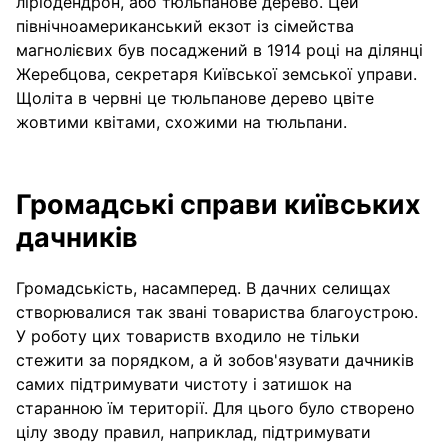
ліріодендрон, або тюльпанове дерево. Цей
північноамериканський екзот із сімейства
магнолієвих був посаджений в 1914 році на ділянці
Жеребцова, секретаря Київської земської управи.
Щоліта в червні це тюльпанове дерево цвіте
жовтими квітами, схожими на тюльпани.
Громадські справи київських
дачників
Громадськість, насамперед. В дачних селищах
створювалися так звані товариства благоустрою.
У роботу цих товариств входило не тільки
стежити за порядком, а й зобов'язувати дачників
самих підтримувати чистоту і затишок на
старанною їм території. Для цього було створено
цілу зводу правил, наприклад, підтримувати