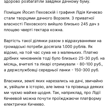
здорово розбагатіли завдяки дачному буму.
Поміщик Йосип Пеховскій і графиня Лідія Кичеєво
стали творцями дачного Ворзеля. З приватної
власності Пеховского вийшло близько 245 дач з
площею чверті гектара кожна.
Вартість такої ділянки разом з відрахуваннями на
громадські потреби досягала 1.000 рублів. Як
відомо, на той час сума не з маленьких. Платню
дрібних чиновників тоді було близько 25-30 руб. на
місяць, вчителі та лікарі отримували - 80-100 руб.,
а держслужбовці середньої ланки - 150-300 руб.
Власники, землі яких нарезались на дачі, звичайно
ж, увійшли в історію, але імена та прізвища деяких
ми чуємо майже щодня. Так, наприклад, про Лідії
Кечеевой можна почути проїжджаючи платформу
електрички Кичеево.