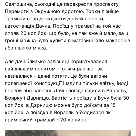
Святошина, сьогодні це перехрестя проспекту
Перемоги з Окружною дорогою. Трохи пізніше
трамвай став доїжджати до 5-й просіки,
автостанція Дачна. Проїзд у трамваї на той час
стояв 20 копійок, що було, не так вже й мало, за ці
гроші можна було купити в магазині кіло макаронів
або півкіло м'яса.
Але дачі близько залізниці користувалися
найбільшим попитом. Потяги раніше так і
називалися - дачні потяги. Це були вагони
полегшеної конструкції і їздили тільки влітку, іноді
восени або навесні. Дачні поїзда їздили в Ворзель,
Боярку і Дарницю. Вартість проїзду в Бучу була 30
копійок, в Дарницю можна було доїхати за 15
копійок, а поїздка в Ворзель обходилася як
приміський трамвай - 20 копійок.