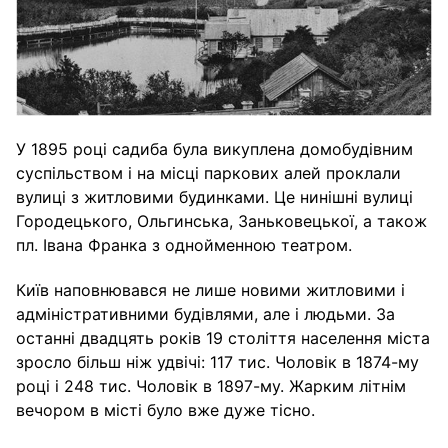
У 1895 році садиба була викуплена домобудівним
суспільством і на місці паркових алей проклали
вулиці з житловими будинками. Це нинішні вулиці
Городецького, Ольгинська, Заньковецької, а також
пл. Івана Франка з однойменною театром.
Київ наповнювався не лише новими житловими і
адміністративними будівлями, але і людьми. За
останні двадцять років 19 століття населення міста
зросло більш ніж удвічі: 117 тис. Чоловік в 1874-му
році і 248 тис. Чоловік в 1897-му. Жарким літнім
вечором в місті було вже дуже тісно.