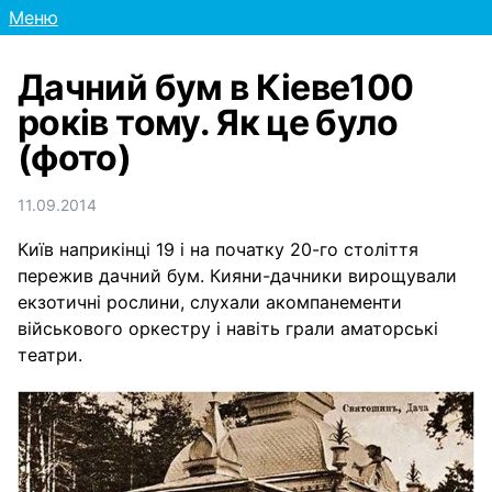
Меню
Дачний бум в Кіеве100
років тому. Як це було
(фото)
11.09.2014
Київ наприкінці 19 і на початку 20-го століття
пережив дачний бум. Кияни-дачники вирощували
екзотичні рослини, слухали акомпанементи
військового оркестру і навіть грали аматорські
театри.