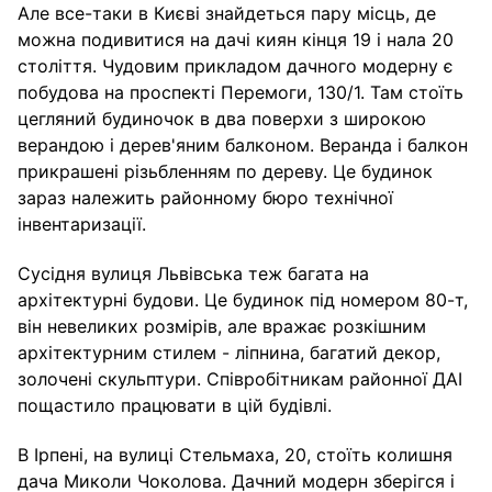
Але все-таки в Києві знайдеться пару місць, де
можна подивитися на дачі киян кінця 19 і нала 20
століття. Чудовим прикладом дачного модерну є
побудова на проспекті Перемоги, 130/1. Там стоїть
цегляний будиночок в два поверхи з широкою
верандою і дерев'яним балконом. Веранда і балкон
прикрашені різьбленням по дереву. Це будинок
зараз належить районному бюро технічної
інвентаризації.
Сусідня вулиця Львівська теж багата на
архітектурні будови. Це будинок під номером 80-т,
він невеликих розмірів, але вражає розкішним
архітектурним стилем - ліпнина, багатий декор,
золочені скульптури. Співробітникам районної ДАІ
пощастило працювати в цій будівлі.
В Ірпені, на вулиці Стельмаха, 20, стоїть колишня
дача Миколи Чоколова. Дачний модерн зберігся і