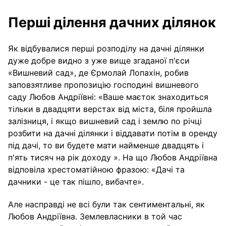
Перші ділення дачних ділянок
Як відбувалися перші розподілу на дачні ділянки
дуже добре видно з уже вище згаданої п'єси
«Вишневий сад», де Єрмолай Лопахін, робив
заповзятливе пропозицію господині вишневого
саду Любов Андріївні: «Ваше маєток знаходиться
тільки в двадцяти верстах від міста, біля пройшла
залізниця, і якщо вишневий сад і землю по річці
розбити на дачні ділянки і віддавати потім в оренду
під дачі, то ви будете мати найменше двадцять і
п'ять тисяч на рік доходу ». На що Любов Андріївна
відповіла хрестоматійною фразою: «Дачі та
дачники - це так пішло, вибачте».
Але насправді не всі були так сентиментальні, як
Любов Андріївна. Землевласники в той час