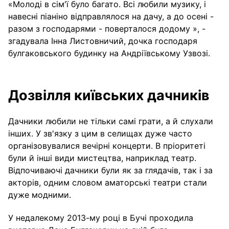
«Молоді в сім'ї було багато. Всі любили музику, і
навесні піаніно відправлялося на дачу, а до осені -
разом з господарями - поверталося додому », -
згадувала Інна Листовничий, дочка господаря
булгаковського будинку на Андріївському Узвозі.
Дозвілля київських дачників
Дачники любили не тільки самі грати, а й слухали
інших. У зв'язку з цим в селищах дуже часто
організовувалися вечірні концерти. В пріоритеті
були й інші види мистецтва, наприклад театр.
Відпочиваючі дачники були як за глядачів, так і за
акторів, одним словом аматорські театри стали
дуже модними.
У недалекому 2013-му році в Бучі проходила