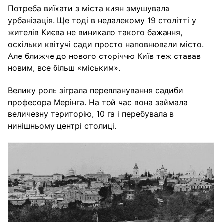
Потреба виїхати з міста киян змушувала
урбанізація. Ще тоді в недалекому 19 столітті у
жителів Києва не виникало такого бажання,
оскільки квітучі сади просто наповнювали місто.
Але ближче до нового сторіччю Київ теж ставав
новим, все більш «міським».
Велику роль зіграла перепланування садиби
професора Мерінга. На той час вона займала
величезну територію, 10 га і перебувала в
нинішньому центрі столиці.