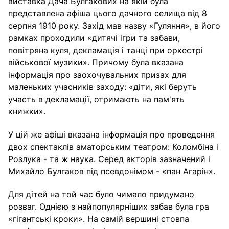
виставка Дача Булгакових на якій була
представлена ​​афіша цього дачного селища від 8
серпня 1910 року. Захід мав назву «Гуляння», в його
рамках проходили «дитячі ігри та забави,
повітряна куля, декламація і танці при оркестрі
військової музики». Причому була вказана
інформація про заохочувальних призах для
маленьких учасників заходу: «діти, які беруть
участь в декламації, отримають на пам'ять
книжки».
У цій же афіші вказана інформація про проведення
двох спектаклів аматорським театром: Коломбіна і
Розлука - та ж наука. Серед акторів зазначений і
Михайло Булгаков під псевдонімом - «пан Агарін».
Для дітей на той час було чимало придумано
розваг. Однією з найпопулярніших забав була гра
«гігантські кроки». На самій вершині стовпа