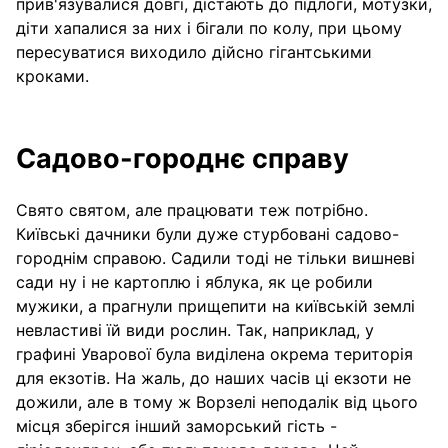
прив'язувалися довгі, дістають до підлоги, мотузки,
діти хапалися за них і бігали по колу, при цьому
пересуватися виходило дійсно гігантськими
кроками.
Садово-городнє справу
Свято святом, але працювати теж потрібно.
Київські дачники були дуже стурбовані садово-
городнім справою. Садили тоді не тільки вишневі
сади ну і не картоплю і яблука, як це робили
мужики, а прагнули прищепити на київській землі
невластиві їй види рослин. Так, наприклад, у
графині Уварової була виділена окрема територія
для екзотів. На жаль, до наших часів ці екзоти не
дожили, але в тому ж Ворзелі неподалік від цього
місця зберігся інший заморський гість -