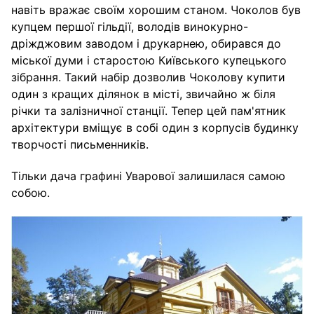
навіть вражає своїм хорошим станом. Чоколов був
купцем першої гільдії, володів винокурно-
дріжджовим заводом і друкарнею, обирався до
міської думи і старостою Київського купецького
зібрання. Такий набір дозволив Чоколову купити
один з кращих ділянок в місті, звичайно ж біля
річки та залізничної станції. Тепер цей пам'ятник
архітектури вміщує в собі один з корпусів будинку
творчості письменників.
Тільки дача графині Уварової залишилася самою
собою.