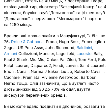
Світлиця", готель на 40 місць, 7 ресторанів і кафе,
стрілецький тир, кінотеатр "Батерфляй Кантрі" на 4
кінозали, боулінг-клуб "Дельтаплан" та фітнес-клуб
"Дельтаплан", гіпермаркет "Мегамаркет" і паркінг
на 1250 місць.
Бренди, які можна знайти в Мануфактурі, їх більше
75:
Dolce & Gabbana
, Prada, Hugo Boss, Ermenegildo
Zegna, US Polo Assn, John Richmond,
Baldinini
,
Armani
Collezioni, Moncler, Lagerfeld,
Lacoste
, Bally,
Paul & Shark, Miu Miu, Chloe, Pal Zileri, Tom Ford, Polo
Ralph Lauren, Dsquared2, Fendi, Lanvin, Saint Laurent,
Brioni, Canali, Norma J Baker, Liu Jo, Roberto Cavalli,
Cacharel, Premiata, Vivienne Westwood, Barbour,
Herno тощо. Слід зазначити, що в аутлеті часто
діють знижки від 30 до 70% на одяг, взуття і
аксесуари перелічених брендів.
Ви можете вдало поєднати відпочинок, розваги та