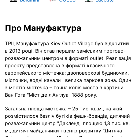
Про Мануфактура
ТРЦ Мануфактура Kiev Outlet Village був відкритий
в 2013 році. Він став першим заміським торгово-
розважальним центром в форматі outlet. Реалізація
проекту представлена ​​в форматі класичного
європейського містечка: двоповерхові будиночки,
місточки, водні канали і велика паркова зона. Один
з мостів містечка – точна копія моста з картини
Ван Гога "Міст де л'Англуа" 1888 року.
Загальна площа містечка – 25 тис. кв.м., на якій
розмістилося безліч бутіків фешн-брендів, дитячий
розважальний центр "Дакленд" площею 1,3 тис. кв.
м., дитячі майданчики і центр розвитку "Дитяча