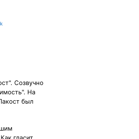
rk
ост". Созвучно
имость". На
 Лакост был
ошим
Как гласит