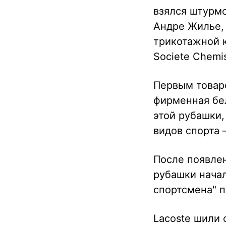
взялся штурм
Андре Жилье,
трикотажной 
Societe Chemis
Первым товар
фирменная бе
этой рубашки
видов спорта 
После появлен
рубашки нача
спортсмена" 
Lacoste шили 