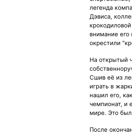
легенда компа
Дэвиса, колле
крокодиловой 
внимание его 
окрестили "кр
На открытый ч
собственноруч
Сшив её из ле
играть в жарк
нашил его, ка
чемпионат, и 
мире. Это был
После окончан