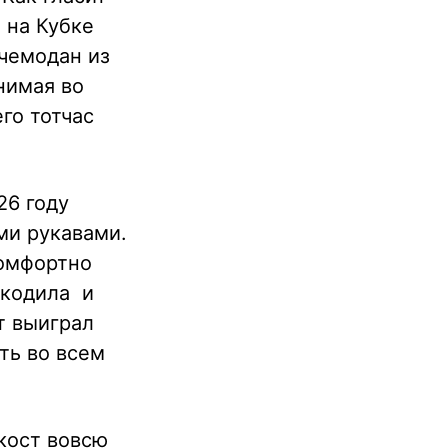
 на Кубке
 чемодан из
нимая во
го тотчас
26 году
ми рукавами.
комфортно
окодила и
т выиграл
ть во всем
кост вовсю