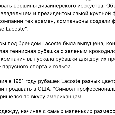
овать вершины дизайнерского исскуства. Об
 владельцем и президентом самой крупной 
компании тех времен, компаньоны создали ф
e Lacoste".
ом под брендом Lacoste была выпущена, кон
лая теннисная рубашка с зеленым крокодил
, компания выпускала рубашки для других п
– парусного спорта и гольфа.
ия в 1951 году рубашек Lacoste разных цвет
ли продавать в США. "Символ профессионал
пришелся по вкусу американцам.
одежду, начиная с самых маленьких размеро