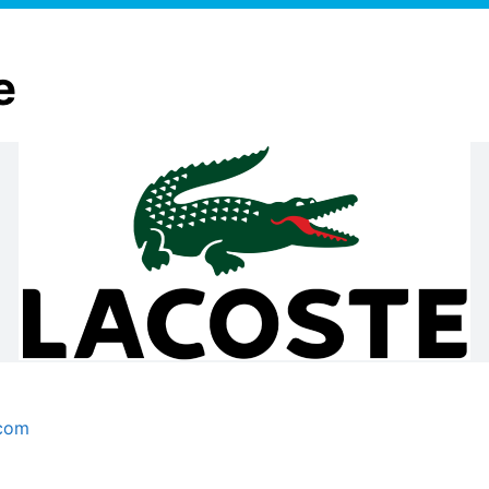
e
.com