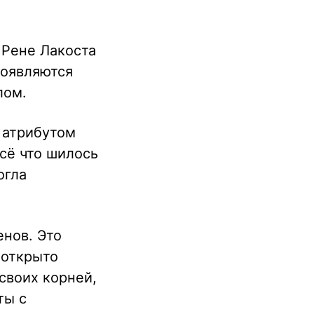
 Рене Лакоста
появляются
лом.
 атрибутом
Всё что шилось
огла
енов. Это
 открыто
своих корней,
ты с