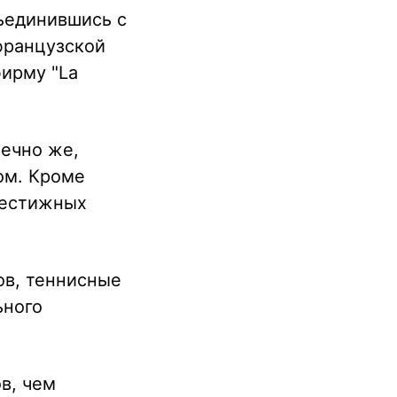
ъединившись с
французской
ирму "La
ечно же,
ом. Кроме
рестижных
ов, теннисные
ьного
в, чем