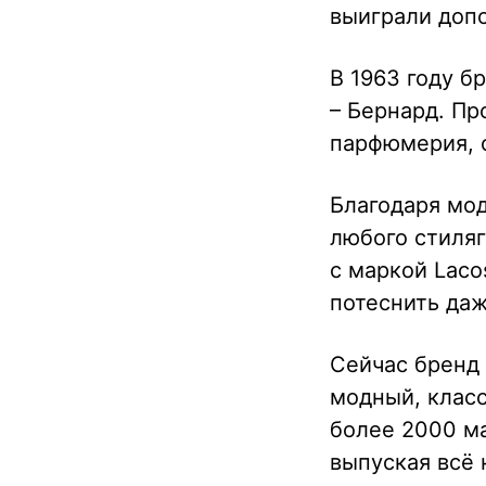
выиграли доп
В 1963 году б
– Бернард. Пр
парфюмерия, о
Благодаря мо
любого стиляг
с маркой Laco
потеснить да
Сейчас бренд 
модный, класс
более 2000 ма
выпуская всё 