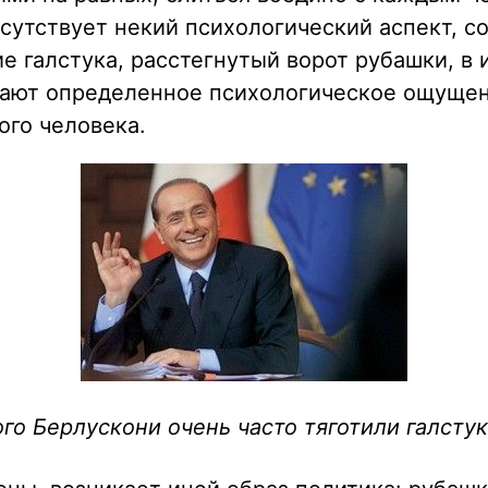
сутствует некий психологический аспект, со
ие галстука, расстегнутый ворот рубашки, в 
дают определенное психологическое ощуще
ого человека.
о Берлускони очень часто тяготили галсту