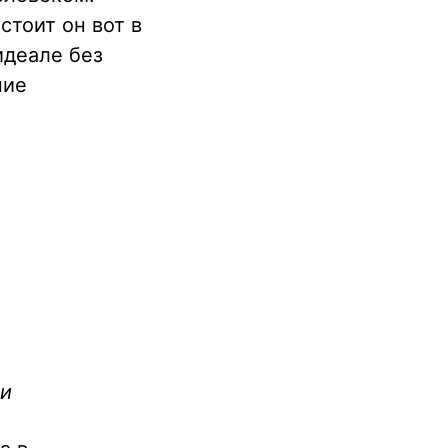
стоит он вот в
идеале без
ние
ки