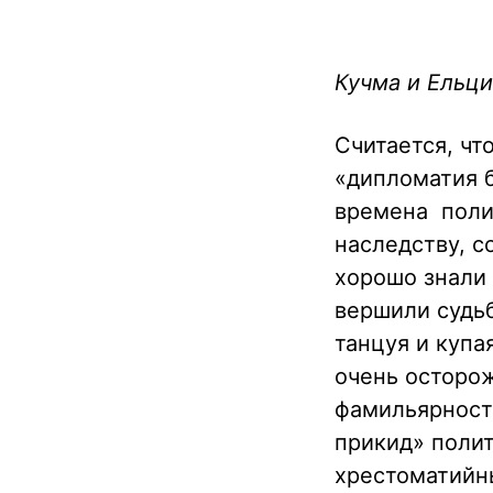
Кучма и Ельци
Считается, чт
«дипломатия б
времена поли
наследству, с
хорошо знали 
вершили судьб
танцуя и купа
очень осторож
фамильярности
прикид» полит
хрестоматийн