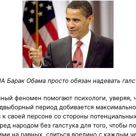
А Барак Обама просто обязан надевать галс
ный феномен помогают психологи, уверяя, ч
едвыборный период добивается максимально
 к своей персоне со стороны потенциальных
ред народом без галстука для того, чтобы п
ими на равных, слиться воедино с каждым ч