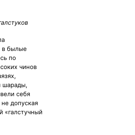
галстуков
ла
о в былые
сь по
ысоких чинов
вязях,
я шарады,
 вели себя
 не допуская
й «галстучный