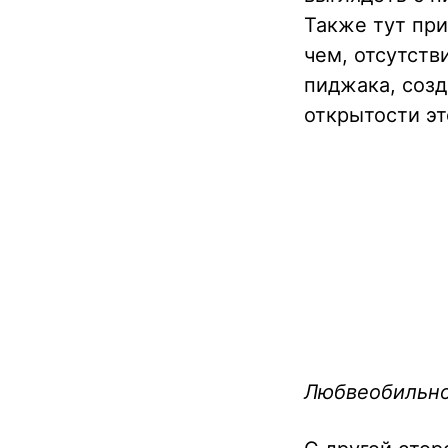
Также тут при
чем, отсутств
пиджака, соз
открытости эт
Любвеобильног