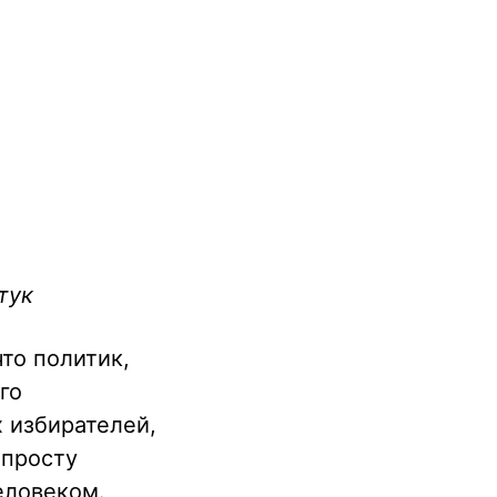
тук
то политик,
го
 избирателей,
опросту
еловеком.