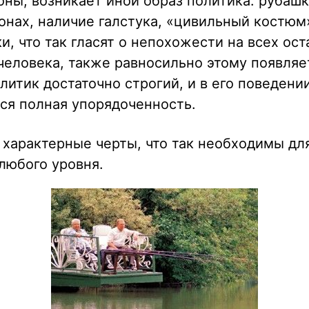
оны, возникает иной образ политика: рубашк
нах, наличие галстука, «цивильный костюм»
и, что так гласят о непохожести на всех ос
человека, также равносильно этому появляе
политик достаточно строгий, и в его поведени
ся полная упорядоченность.
е характерные черты, что так необходимы д
 любого уровня.