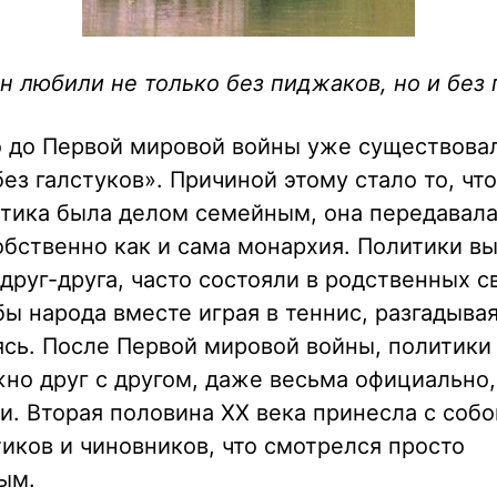
н любили не только без пиджаков, но и без 
о до Первой мировой войны уже существова
ез галстуков». Причиной этому стало то, чт
тика была делом семейным, она передавала
обственно как и сама монархия. Политики в
друг-друга, часто состояли в родственных с
ы народа вместе играя в теннис, разгадыва
ясь. После Первой мировой войны, политики
но друг с другом, даже весьма официально,
. Вторая половина ХХ века принесла с собо
иков и чиновников, что смотрелся просто
ым.