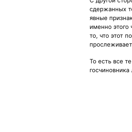
С другой стор
сдержанных то
явные признак
именно этого 
то, что этот 
прослеживает
То есть все т
госчиновника