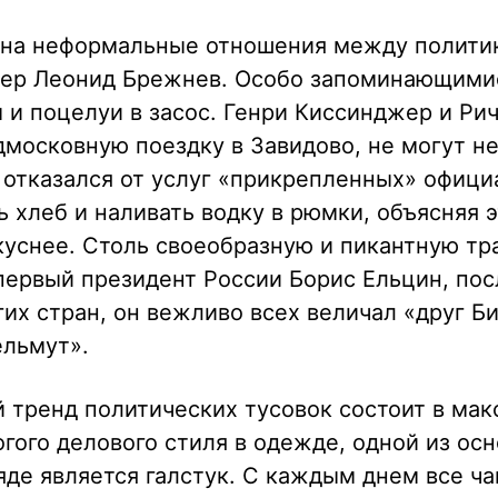
 на неформальные отношения между полити
дер Леонид Брежнев. Особо запоминающими
 и поцелуи в засос. Генри Киссинджер и Ри
московную поездку в Завидово, не могут н
н отказался от услуг «прикрепленных» офици
ь хлеб и наливать водку в рюмки, объясняя э
куснее. Столь своеобразную и пикантную т
ервый президент России Борис Ельцин, пос
их стран, он вежливо всех величал «друг Би
ельмут».
 тренд политических тусовок состоит в ма
огого делового стиля в одежде, одной из ос
яде является галстук. С каждым днем все ч