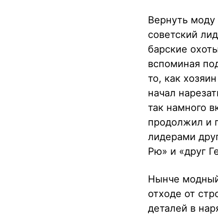
Вернуть моду
советский ли
барские охоты
вспоминая под
то, как хозяи
начал нарезат
так намного в
продолжил и п
лидерами друг
Рю» и «друг Г
Нынче модный
отходе от стр
деталей в нар