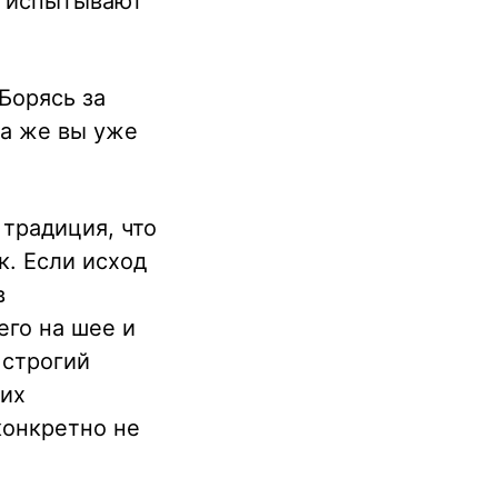
ы испытывают
Борясь за
да же вы уже
традиция, что
к. Если исход
в
его на шее и
 строгий
ких
конкретно не