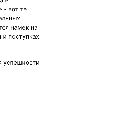
а в
 - вот те
тальных
тся намек на
и и поступках
ля успешности