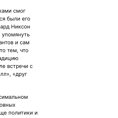
ками смог
ся были его
чард Никсон
е упомянуть
антов и сам
то тем, что
радицию
ле встречи с
лл», «друг
ксимальном
новных
аще политики и