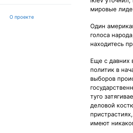
ikiev уточнил
мировые лиде
О проекте
Один американ
голоса народа
находитесь пр
Еще с давних 
политик в нач
выборов проис
государственн
туго затягива
деловой костю
пристрастиях,
имеют никаког