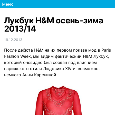
Меню
Лукбук H&M осень-зима
2013/14
19.12.2013
После дебюта H&M на их первом показе мод в Paris
Fashion Week, мы видим фактический H&M Лукбук,
который очевидно был создан под влиянием
парижского стиля Людовика XIV и, возможно,
немного Анны Карениной.