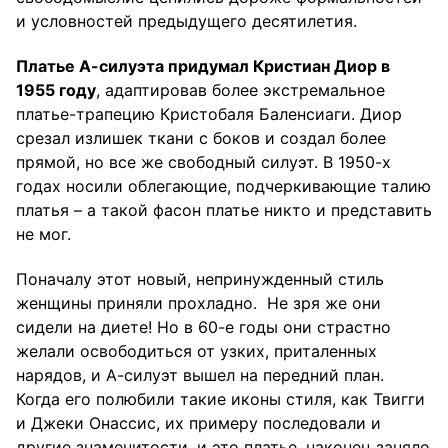
и условностей предыдущего десятилетия.
Платье А-силуэта придумал Кристиан Диор в
1955 году
, адаптировав более экстремальное
платье-трапецию Кристобаля Баленсиаги. Диор
срезал излишек ткани с боков и создал более
прямой, но все же свободный силуэт. В 1950-х
годах носили облегающие, подчеркивающие талию
платья – а такой фасон платье никто и представить
не мог.
Поначалу этот новый, непринужденный стиль
женщины приняли прохладно. Не зря же они
сидели на диете! Но в 60-е годы они страстно
желали освободиться от узких, приталенных
нарядов, и А-силуэт вышел на передний план.
Когда его полюбили такие иконы стиля, как Твигги
и Джеки Онассис, их примеру последовали и
другие знаменитости, и это платье, наконец заняло