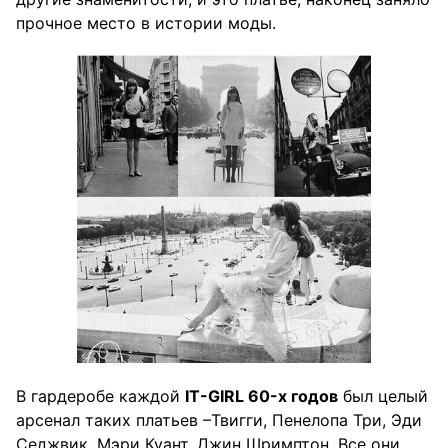
прочное место в истории моды.
В гардеробе каждой
IT-GIRL 60-х годов
был целый
арсенал таких платьев –Твигги, Пенелопа Три, Эди
Седжвик, Мэри Куант, Джин Шримптон. Все они