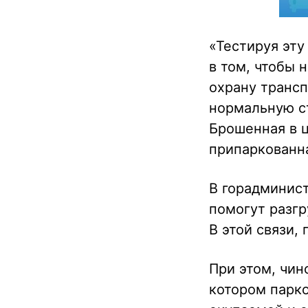
«Тестируя эту
в том, чтобы 
охрану трансп
нормальную ст
Брошенная в 
припаркованна
В горадминис
помогут разгр
В этой связи,
При этом, чин
котором парк