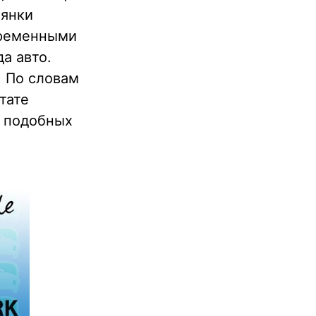
оянки
временными
а авто.
. По словам
тате
в подобных