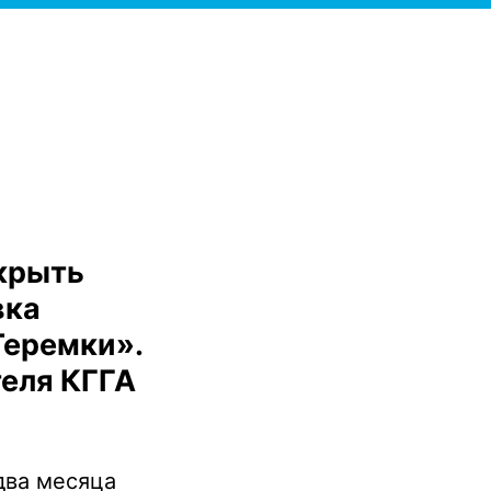
крыть
вка
Теремки».
теля КГГА
два месяца