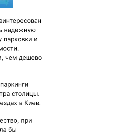
заинтересован
ть надежную
у парковки и
мости.
м, чем дешево
 паркинги
тра столицы.
ездах в Киев.
ество, при
ла бы