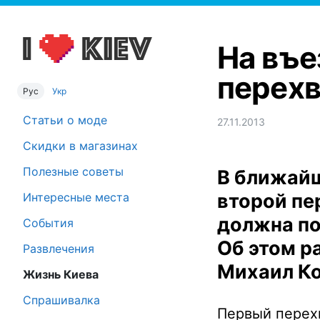
На въе
перех
Рус
Укр
Статьи о моде
27.11.2013
Скидки в магазинах
Полезные советы
В ближайш
второй пе
Интересные места
должна по
События
Об этом р
Развлечения
Михаил К
Жизнь Киева
Спрашивалка
Первый перех