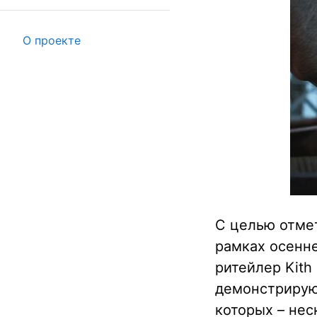
О проекте
С целью отмет
рамках осенн
ритейлер Kith
демонстрирую
которых – нес