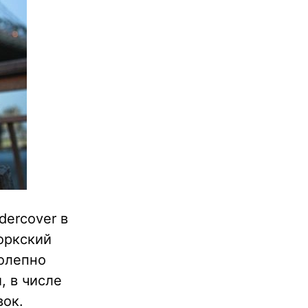
dercover в
оркский
колепно
 в числе
вок.