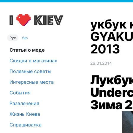
укбук 
GYAKU
Рус
Укр
2013
Статьи о моде
Скидки в магазинах
26.01.2014
Полезные советы
Лукбук
Интересные места
Under
События
Зима 2
Развлечения
Жизнь Киева
Спрашивалка