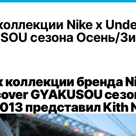
коллекции Nike x Unde
SOU сезона Осень/З
 коллекции бренда Ni
cover GYAKUSOU сезо
013 представил Kith