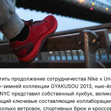
ить продолжение сотрудничества Nike x Un
е-зимней коллекции GYAKUSOU 2013, нью-й
 NYC представил собственный лукбук, вели
щий ключевые составляющие коллаборации,
колько ветровок, спортивных брюк и кроссо