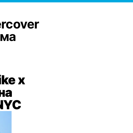
rcover
има
ke x
на
 NYC