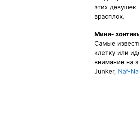
этих девушек
врасплох.
Мини- зонтики
Самые извест
клетку или и
внимание на з
Junker,
Naf-Na