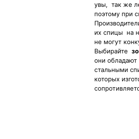
увы, так же л
поэтому при с
Производители
их спицы на 
не могут кон
Выбирайте
зо
они обладают
стальными сп
которых изгот
сопротивляетс