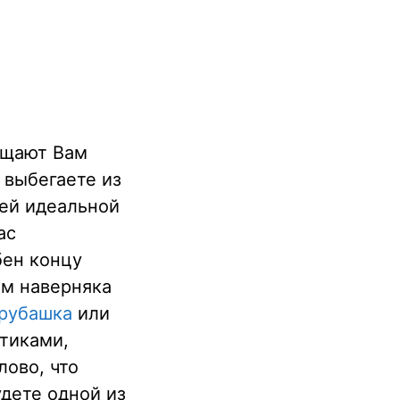
»
ещают Вам
 выбегаете из
оей идеальной
ас
бен концу
ам наверняка
 рубашка
или
тиками,
лово, что
удете одной из