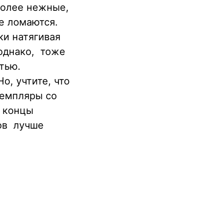
 более нежные,
е ломаются.
ки натягивая
однако, тоже
тью.
о, учтите, что
емпляры со
 концы
тов лучше