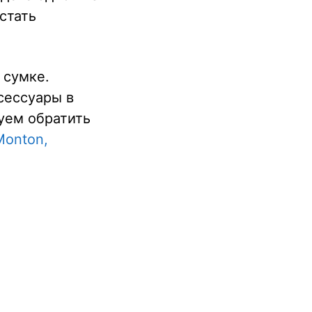
стать
 сумке.
сессуары в
уем обратить
Monton,