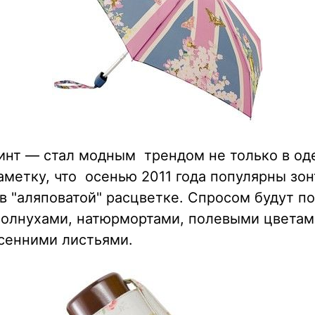
инт — стал модным трендом не только в о
аметку, что осенью 2011 года популярны зон
 "аляповатой" расцветке. Спросом будут п
солнухами, натюрмортами, полевыми цветам
сенними листьями.