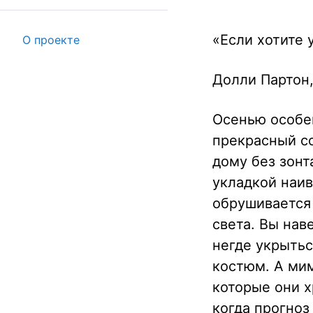
«Если хотите 
О проекте
Долли Партон,
Осенью особе
прекрасный со
дому без зонт
укладкой наив
обрушивается 
света. Вы нав
негде укрытьс
костюм. А ми
которые они х
когда прогноз