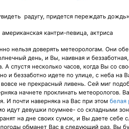
увидеть радугу, придется переждать дождь
 американская кантри-певица, актриса
нно нельзя доверять метеорологам. Они об
лнечный день, и Вы, наивная и беззаботная,
а. А спустя несколько часов, когда Вы со св
но и беззаботно идете по улице, с неба на В
вовсе не прекрасный ливень. Сей миг подо
ерняка начнете проклинать метеорологов. В
я. И почти наверняка на Вас при этом
белая
мо идут девушки поумнее- со складными зон
ранят на дне своих сумок, и Вы даете себе с
 погоды обманет Вас в следующий раз, Вы б