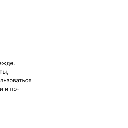
дежде.
ты,
ользоваться
и и по-