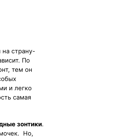
 на страну-
ависит. По
нт, тем он
собых
ми и легко
ость самая
дные зонтики
.
мочек. Но,