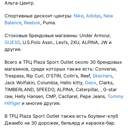
Альта-Центр.
Спортивные дисконт-центры:
Nike
,
Adidas
,
New
Balance
,
Reebok
, Puma.
Стоковые брендовые магазины: Under Armour,
GUESS
, U.S.Polo Assn., Levi’s, 2XU, ALPINA, JW и
другие.
Всего в ТРЦ Plaza Sport Outlet около 30 брендовых
магазинов, среди которых также есть: Converse,
Trespass, Rip Curl, O'STIN, Colin's, Reef,
Skechers
,
Jack Wolfskin, Columbia, Hello kitty,
Geox
, Clarks,
TIMBERLAND, SPEEDO, ALPINA, Caterpillar, , G-star
raw, Helly Hansen, CMP, Cacharel, Pepe Jeans,
Tommy
Hilfiger
и многие другие.
В ТРЦ Plaza Sport Outlet также есть боулинг-клуб
Джамбо на 30 дорожек, бильярд и караоке-бар.